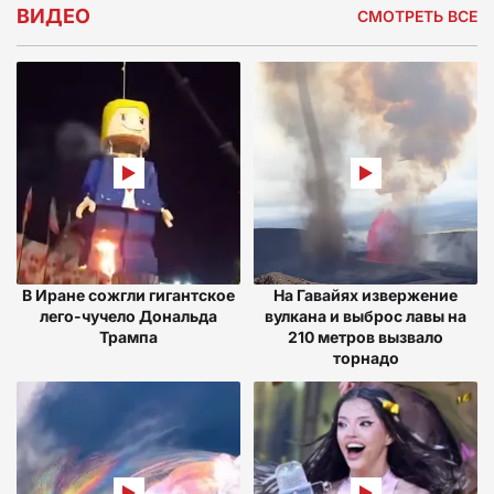
ВИДЕО
СМОТРЕТЬ ВСЕ
В Иране сожгли гигантское
На Гавайях извержение
лего-чучело Дональда
вулкана и выброс лавы на
Трампа
210 метров вызвало
торнадо