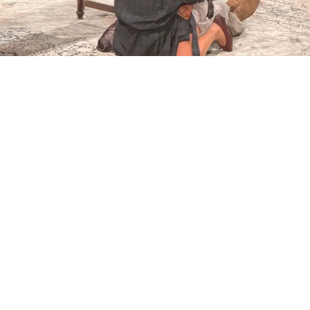
ВЫСОЦКАЯ И ГРИШИН В «ЧАЙКЕ» АНДРЕЯ КОНЧАЛОВСКОГО. ФОТО:
ЛИНА АНДР
Эта
«Чайка»
получилась удивительно живой, хотя
ее безжизненная тушка, возникающая на сцене,
становится напоминанием о том, что за красотой
всегда скрываются утраты, несбывшиеся надежды
и разрушенные мечты. Театр в этот вечер был
переполнен. Полный зал, ни одного свободного
места, оживлённые разговоры в фойе, звон
бокалов, уютные разговоры и ощущение
настоящего театрального события. Не смущал
зрителей даже затяжной московский дождь,
который сопровождал столицу несколько дней
подряд.