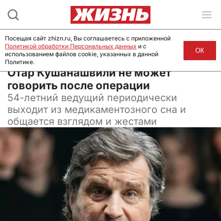
Посещая сайт zhizn.ru, Вы соглашаетесь с приложенной
Политикой обработки Персональных данных
и с
ОК
использованием файлов cookie, указанных в данной
Политике.
25 июня 2024, 08:28
Отар Кушанашвили не может
говорить после операции
54-летний ведущий периодически
выходит из медикаментозного сна и
общается взглядом и жестами