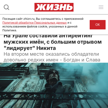
Посещая сайт zhizn.ru, Вы соглашаетесь с приложенной
Политикой обработки Персональных данных
и с
ОК
использованием файлов cookie, указанных в данной
Политике.
07 июля 2024, 16:30
На Урале составили антирейтинг
мужских имён, с большим отрывом
"лидирует" Никита
На втором месте оказались обладатели
довольно редких имен - Богдан и Слава