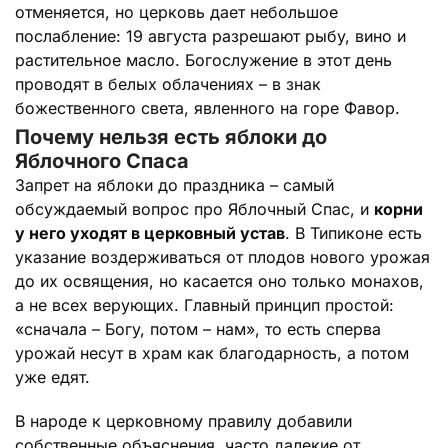
отменяется, но церковь дает небольшое
послабление: 19 августа разрешают рыбу, вино и
растительное масло. Богослужение в этот день
проводят в белых облачениях – в знак
божественного света, явленного на горе Фавор.
Почему нельзя есть яблоки до
Яблочного Спаса
Запрет на яблоки до праздника – самый
обсуждаемый вопрос про Яблочный Спас, и
корни
у него уходят в церковный устав
. В Типиконе есть
указание воздерживаться от плодов нового урожая
до их освящения, но касается оно только монахов,
а не всех верующих. Главный принцип простой:
«сначала – Богу, потом – нам», то есть сперва
урожай несут в храм как благодарность, а потом
уже едят.
В народе к церковному правилу добавили
собственные объяснения, часто далекие от