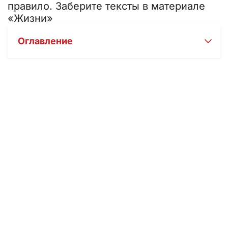
правило. Заберите тексты в материале
«Жизни»
Оглавление
Николаю Чудотворцу
молятся о самом разном
: о
выздоровлении близких, о дороге, о работе и
деньгах, о детях. Рассказываем, какие тексты
читают святителю в трудную минуту, как делать это
правильно и почему его зовут скорым на помощь.
Собрали проверенные молитвы и короткие
пояснения к каждой.
Коротко о главном
Молитвы Николаю Чудотворцу читают, когда нужна
поддержка в болезни, в пути, в делах и семейных
заботах. Святитель Николай, архиепископ Мир
Ликийских, – один из самых почитаемых святых в
православной традиции; его память отмечают 19
декабря и 22 мая. В этом материале собраны