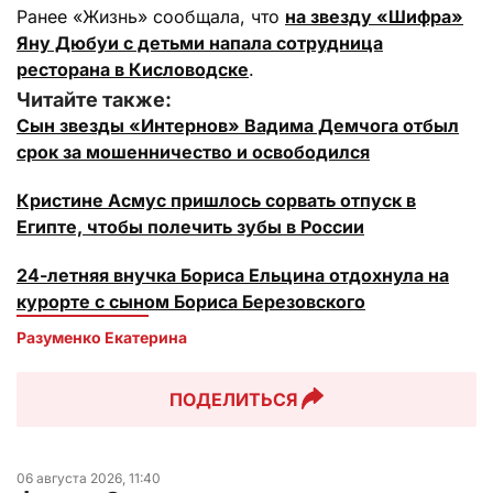
Ранее «Жизнь» сообщала, что
на звезду «Шифра»
Яну Дюбуи с детьми напала сотрудница
ресторана в Кисловодске
.
Читайте также:
Сын звезды «Интернов» Вадима Демчога отбыл
срок за мошенничество и освободился
Кристине Асмус пришлось сорвать отпуск в
Египте, чтобы полечить зубы в России
24-летняя внучка Бориса Ельцина отдохнула на
курорте с сыном Бориса Березовского
Разуменко Екатерина 
ПОДЕЛИТЬСЯ
06 августа 2026, 11:40