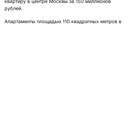
квартиру в центре Москвы за 150 миллионов
рублей.
Апартаменты площадью 110 квадратных метров в
июне уже выставлялись на закрытые торги, но
тогда сделка не состоялась. В квартире есть одна
спальня, компактная кухня и прямо-таки элитный
санузел. Вся мебель сделана из натуральных
материалов, квартира оформлена в
минималистичном стиле и в светлых тонах.
Жилье расположено в престижном жилом
комплексе «Воробьевы горы». Там у жителей есть
доступ к закрытой территории, рядом есть
Мосфильмовский пруд, парк, гольф‑клуб и
различные магазины.
Ранее «Жизнь» сообщала, что
на звезду «Шифра»
Яну Дюбуи с детьми напала сотрудница