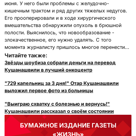
июня. У него были проблемы с желудочно-
кишечным трактом и ряд других тяжелых недугов.
Его прооперировали и в ходе хирургического
вмешательства обнаружили опухоль в брюшной
полости. Выяснилось, что новообразование -
злокачественное, его нужно удалять. С того
момента журналисту пришлось многое перенести...
Читайте также:
Звёзды шоубиза собрали деньги на перевод
Кушанашвили в лучший онкоцентр
"729 капельниц за 3 дня!" Отар Кушанашвили
выложил первое фото из больницы
"Выиграю схватку с болезнью и вернусь!"
Кушанашвили рассказал о своём состоянии
БУМАЖНОЕ ИЗДАНИЕ ГАЗЕТЫ
«ЖИЗНЬ»