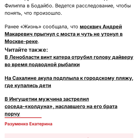
Филиппа в Бодайбо. Ведется расследование, чтобы
понять, что произошло.
Ранее «Жизнь» сообщала, что
москвич Андрей
Макаревич прыгнул с моста и чуть не утонул в
Москве-реке
.
Читайте также:
В Ленобласти винт катера отрубил голову дайверу
во время подводной рыбалки
На Сахалине акула подплыла к городскому пляжу,
где купались дети
В Ингушетии мужчина застрелил
соседа-«колдуна», наславшего на его брата
порчу
Разуменко Екатерина 