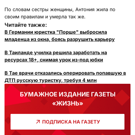
По словам сестры женщины, Антония жила по
своим правилам и умерла так же.
Читайте также:
В Германии юристка "Порше" выбросила
младенца из окна, боясь разрушить карьеру
В Таиланде училка решила заработать на
ресурсах 18+, снимая урок из-под юбки
В Тае врачи отказались оперировать попавшую в
ДТП русскую туристку, требуя 4 млн
БУМАЖНОЕ ИЗДАНИЕ ГАЗЕТЫ
«ЖИЗНЬ»
ПОДПИСКА НА ГАЗЕТУ