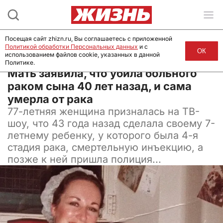
Посещая сайт zhizn.ru, Вы соглашаетесь с приложенной
Политикой обработки Персональных данных
и с
ОК
использованием файлов cookie, указанных в данной
Политике.
08 июля 2024, 18:00
Мать заявила, что убила больного
раком сына 40 лет назад, и сама
умерла от рака
77-летняя женщина призналась на ТВ-
шоу, что 43 года назад сделала своему 7-
летнему ребенку, у которого была 4-я
стадия рака, смертельную инъекцию, а
позже к ней пришла полиция...