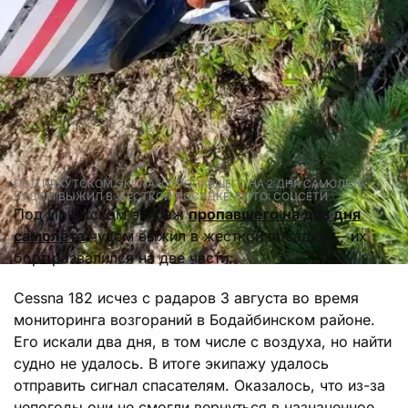
ПОД ИРКУТСКОМ ЭКИПАЖ ПРОПАВШЕГО НА 2 ДНЯ САМОЛЕТА
ЧУДОМ ВЫЖИЛ В ЖЕСТКОЙ ПОСАДКЕ. ФОТО: СОЦСЕТИ
Под Иркутском экипаж
пропавшего на два дня
самолета
чудом выжил в жесткой посадке — их
борт развалился на две части.
Cessna 182 исчез с радаров 3 августа во время
мониторинга возгораний в Бодайбинском районе.
Его искали два дня, в том числе с воздуха, но найти
судно не удалось. В итоге экипажу удалось
отправить сигнал спасателям. Оказалось, что из-за
непогоды они не смогли вернуться в назначенное