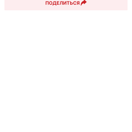
ПОДЕЛИТЬСЯ
ИНФОРМАЦИЯ
Политика обработки персональных данных
Правовая информация
Партнерам
КОНТАКТЫ
Москва, Бумажный проезд 14, стр.2
+7 499 455-02-84
info@zhizn.ru
СОЦСЕТИ