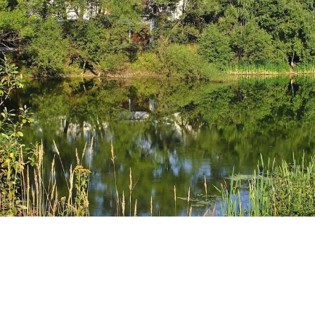
В НОВОЙ МОСКВЕ РЫБАК СЛУЧАЙНО "ВЫЛОВИЛ" ИЗ ПРУДА
МАШИНУ С ПРИСТЕГНУТЫМ СКЕЛЕТОМ. ФОТО: СОЦСЕТИ
В Новой Москве рыбак случайно «выловил» из
пруда машину с пристегнутым в ней скелетом.