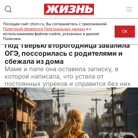
Посещая сайт zhizn.ru, Вы соглашаетесь с приложенной
Политикой обработки Персональных данных
и с
ОК
использованием файлов cookie, указанных в данной
Политике.
09 июля 2024, 09:00
Под Тверью второгодница завалила
ОГЭ, поссорилась с родителями и
сбежала из дома
Маме и папе она оставила записку, в
которой написала, что устала от
постоянных упреков и справится без них