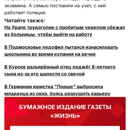
экзамена. А семью поставили на учет, с ней
работает полиция.
Читайте также:
На Урале трудоголик с пробитым черепом сбежал
из больницы, чтобы выйти на работу
В Подмосковье педофил пытался изнасиловать
школьника во время купания на речке
В Курске разъярённый отец поджёг 8-летнего
сына из-за его шалости со свечой
В Германии юристка "Порше" выбросила
младенца из окна, боясь разрушить карьеру
БУМАЖНОЕ ИЗДАНИЕ ГАЗЕТЫ
«ЖИЗНЬ»