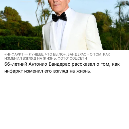
«ИНФАРКТ — ЛУЧШЕЕ, ЧТО БЫЛО». БАНДЕРАС - О ТОМ, КАК
ИЗМЕНИЛ ВЗГЛЯД НА ЖИЗНЬ. ФОТО: СОЦСЕТИ
66-летний Антонио Бандерас рассказал о том, как
инфаркт изменил его взгляд на жизнь.
Легендарный актер пережил сердечный приступ в
2017 году, когда был у себя дома в
Великобритании. Его возлюбленная Николь
Киммель первым делом дала ему аспирин, потом
вызвала скорую. В больнице ему провели
экстренную операцию, установив три стента в
артерии.