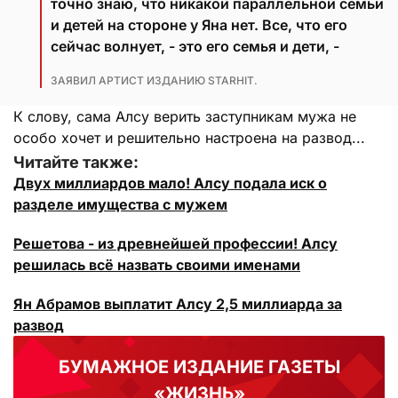
точно знаю, что никакой параллельной семьи
и детей на стороне у Яна нет. Все, что его
сейчас волнует, - это его семья и дети, -
ЗАЯВИЛ АРТИСТ ИЗДАНИЮ STARHIT.
К слову, сама Алсу верить заступникам мужа не
особо хочет и решительно настроена на развод...
Читайте также:
Двух миллиардов мало! Алсу подала иск о
разделе имущества с мужем
Решетова - из древнейшей профессии! Алсу
решилась всё назвать своими именами
Ян Абрамов выплатит Алсу 2,5 миллиарда за
развод
БУМАЖНОЕ ИЗДАНИЕ ГАЗЕТЫ
«ЖИЗНЬ»