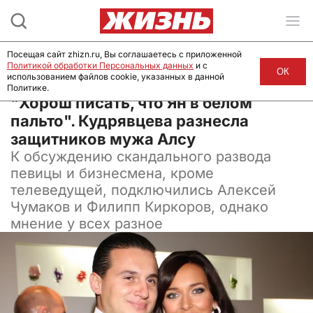
Посещая сайт zhizn.ru, Вы соглашаетесь с приложенной
Политикой обработки Персональных данных
и с
ОК
использованием файлов cookie, указанных в данной
Политике.
09 июля 2024, 10:30
"Хорош писать, что Ян в белом
пальто". Кудрявцева разнесла
защитников мужа Алсу
К обсуждению скандального развода
певицы и бизнесмена, кроме
телеведущей, подключились Алексей
Чумаков и Филипп Киркоров, однако
мнение у всех разное