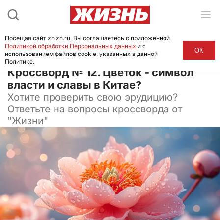
Посещая сайт zhizn.ru, Вы соглашаетесь с приложенной
Политикой обработки Персональных данных
и с
ОК
использованием файлов cookie, указанных в данной
Политике.
12 июля 2024, 05:00
Кроссворд № 12. Цветок - символ
власти и славы в Китае?
Хотите проверить свою эрудицию?
Ответьте на вопросы кроссворда от
"Жизни"