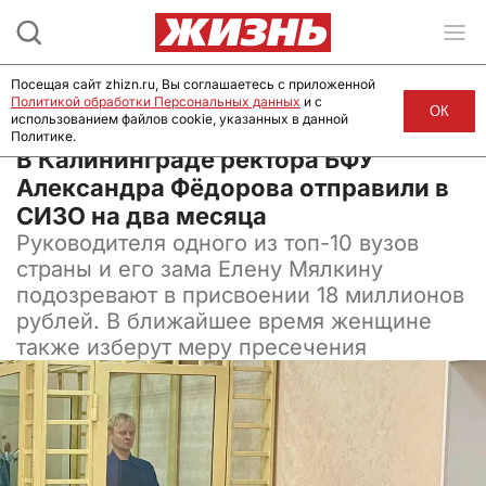
Посещая сайт zhizn.ru, Вы соглашаетесь с приложенной
Политикой обработки Персональных данных
и с
ОК
использованием файлов cookie, указанных в данной
Политике.
10 июля 2024, 10:50
В Калининграде ректора БФУ
Александра Фёдорова отправили в
СИЗО на два месяца
Руководителя одного из топ-10 вузов
страны и его зама Елену Мялкину
подозревают в присвоении 18 миллионов
рублей. В ближайшее время женщине
также изберут меру пресечения