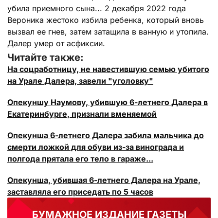
убила приемного сына... 2 декабря 2022 года
Вероника жестоко избила ребенка, который вновь
вызвал ее гнев, затем затащила в ванную и утопила.
Далер умер от асфиксии.
Читайте также:
На соцработницу, не навестившую семью убитого
на Урале Далера, завели "уголовку"
Опекуншу Наумову, убившую 6-летнего Далера в
Екатеринбурге, признали вменяемой
Опекунша 6-летнего Далера забила мальчика до
смерти ложкой для обуви из-за винограда и
полгода прятала его тело в гараже...
Опекунша, убившая 6-летнего Далера на Урале,
заставляла его приседать по 5 часов
БУМАЖНОЕ ИЗДАНИЕ ГАЗЕТЫ