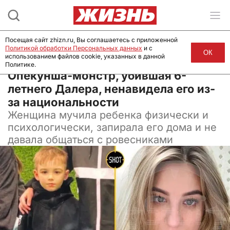
Посещая сайт zhizn.ru, Вы соглашаетесь с приложенной
Политикой обработки Персональных данных
и с
ОК
использованием файлов cookie, указанных в данной
Политике.
25 июля 2024, 11:30
Опекунша-монстр, убившая 6-
летнего Далера, ненавидела его из-
за национальности
Женщина мучила ребенка физически и
психологически, запирала его дома и не
давала общаться с ровесниками