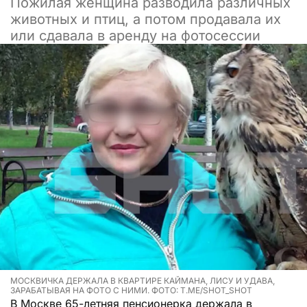
Пожилая женщина разводила различных
животных и птиц, а потом продавала их
или сдавала в аренду на фотосессии
МОСКВИЧКА ДЕРЖАЛА В КВАРТИРЕ КАЙМАНА, ЛИСУ И УДАВА,
ЗАРАБАТЫВАЯ НА ФОТО С НИМИ. ФОТО: T.ME/SHOT_SHOT
В Москве 65-летняя пенсионерка держала в