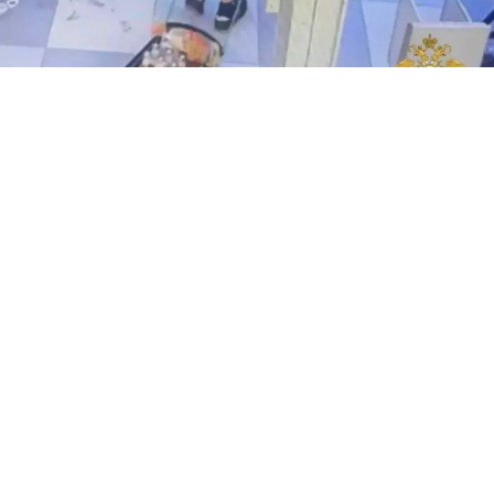
В НОВОСИБИРСКЕ ШКОЛЬНИКИ ОГРАБИЛИ МАГАЗИН НА 3 ТЫС И
УСТРОИЛИ СТРЕЛЬБУ. ФОТО: СОЦСЕТИ
В Новосибирске школьники ограбили магазин на
три тысячи рублей и устроили стрельбу.
Малолетние преступники зашли в магазин утром и
сразу же набрали себе целую корзину продуктов, в
том числе алкоголь. После этого дети отправились
прямиком на выход, мимо кассы. Парочку
остановили сотрудники продуктового, но
школьники достали пистолет и начали стрелять в
воздух.