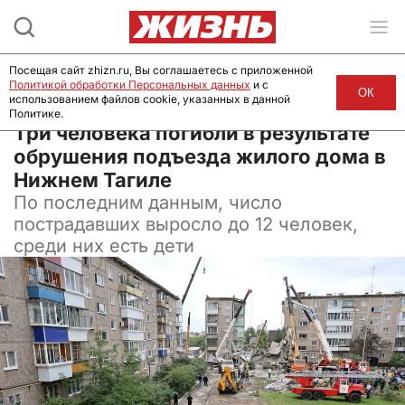
Посещая сайт zhizn.ru, Вы соглашаетесь с приложенной
Политикой обработки Персональных данных
и с
ОК
использованием файлов cookie, указанных в данной
Политике.
01 августа 2024, 14:32
Три человека погибли в результате
обрушения подъезда жилого дома в
Нижнем Тагиле
По последним данным, число
пострадавших выросло до 12 человек,
среди них есть дети