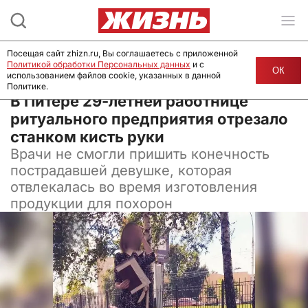
Посещая сайт zhizn.ru, Вы соглашаетесь с приложенной
Политикой обработки Персональных данных
и с
ОК
использованием файлов cookie, указанных в данной
Политике.
23 августа 2024, 10:00
В Питере 29-летней работнице
ритуального предприятия отрезало
станком кисть руки
Врачи не смогли пришить конечность
пострадавшей девушке, которая
отвлекалась во время изготовления
продукции для похорон