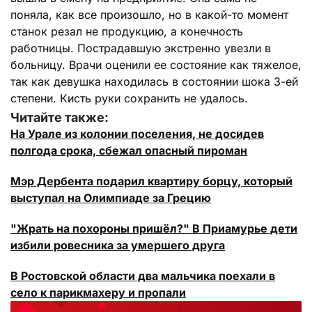
поняла, как все произошло, но в какой-то момент
станок резал не продукцию, а конечность
работницы. Пострадавшую экстренно увезли в
больницу. Врачи оценили ее состояние как тяжелое,
так как девушка находилась в состоянии шока 3-ей
степени. Кисть руки сохранить не удалось.
Читайте также:
На Урале из колонии поселения, не досидев
полгода срока, сбежал опасный пироман
Мэр Дербента подарил квартиру борцу, который
выступал на Олимпиаде за Грецию
"Жрать на похороны пришёл?" В Приамурье дети
избили ровесника за умершего друга
В Ростовской области два мальчика поехали в
село к парикмахеру и пропали