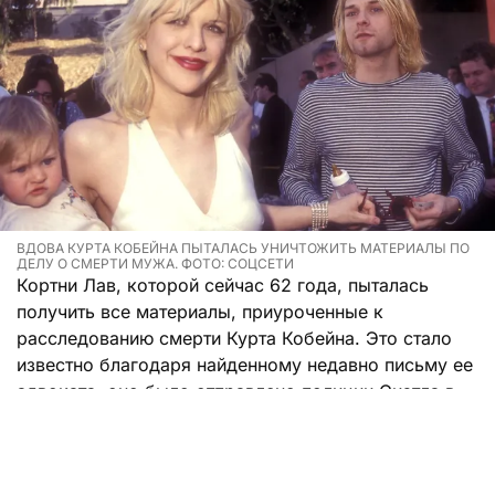
ВДОВА КУРТА КОБЕЙНА ПЫТАЛАСЬ УНИЧТОЖИТЬ МАТЕРИАЛЫ ПО
ДЕЛУ О СМЕРТИ МУЖА. ФОТО: СОЦСЕТИ
Кортни Лав, которой сейчас 62 года, пыталась
получить все материалы, приуроченные к
расследованию смерти Курта Кобейна. Это стало
известно благодаря найденному недавно письму ее
адвоката, оно было отправлено полиции Сиэтла в
октябре 1995 года.
Юрист Брайан Колуччо просил передать семье
Кобейна полный комплект документов, при этом