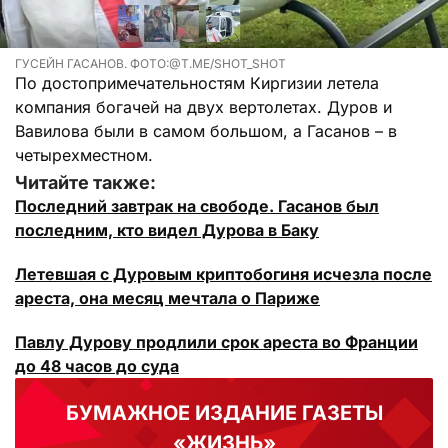
ГУСЕЙН ГАСАНОВ. ФОТО:@T.ME/SHOT_SHOT
По достопримечательностям Киргизии летела
компания богачей на двух вертолетах. Дуров и
Вавилова были в самом большом, а Гасанов – в
четырехместном.
Читайте также:
Последний завтрак на свободе. Гасанов был
последним, кто видел Дурова в Баку
Летевшая с Дуровым криптобогиня исчезла после
ареста, она месяц мечтала о Париже
Павлу Дурову продлили срок ареста во Франции
до 48 часов до суда
БУМАЖНОЕ ИЗДАНИЕ ГАЗЕТЫ
«ЖИЗНЬ»