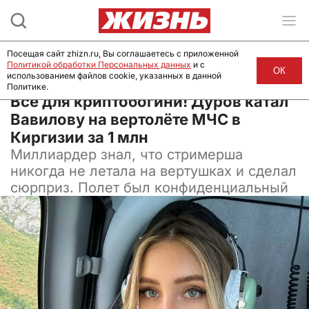
Посещая сайт zhizn.ru, Вы соглашаетесь с приложенной
Политикой обработки Персональных данных
и с
ОК
использованием файлов cookie, указанных в данной
Политике.
26 августа 2024, 13:23
Всё для криптобогини! Дуров катал
Вавилову на вертолёте МЧС в
Киргизии за 1 млн
Миллиардер знал, что стримерша
никогда не летала на вертушках и сделал
сюрприз. Полет был конфиденциальный