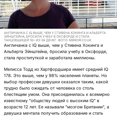
АНГЛИЧАНКА С IQ ВЫШЕ, ЧЕМ У СТИВЕНА ХОКИНГА И АЛЬБЕРТА
ЭЙНШТЕЙНА, БРОСИЛА УЧЕБУ В ОКСФОРДЕ И СТАЛА
ТАНЦОВЩИЦЕЙ 18+ ИЗ-ЗА ДЕНЕГ. ФОТО: MIRROR.CO.UK
Англичанка с IQ выше, чем у Стивена Хокинга и
Альберта Эйнштейна, бросила учебу в Оксфорде,
стала проституткой и заработала миллионы.
Мелисса Тодд из Хартфордшира имеет средний IQ
178. Это выше, чем у 98% населения планеты. Но
выбор профессии девушки оказался таким, какой
трудно было ожидать от человека со столь
блестящим умом. Она присоединилась к всемирно
известному "обществу людей с высоким IQ" в
возрасте 12 лет. Ее называли "мозгом Британии", а
девушка мечтала получить образование и стать