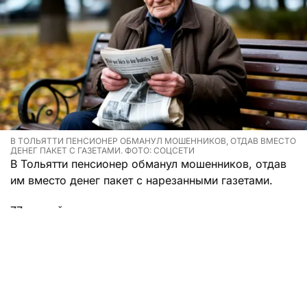
В ТОЛЬЯТТИ ПЕНСИОНЕР ОБМАНУЛ МОШЕННИКОВ, ОТДАВ ВМЕСТО
ДЕНЕГ ПАКЕТ С ГАЗЕТАМИ. ФОТО: СОЦСЕТИ
В Тольятти пенсионер обманул мошенников, отдав
им вместо денег пакет с нарезанными газетами.
77-летний мужчина оказался подготовленным к
стрессовым ситуациям, так что, когда ему
позвонили разводилы, он стал обманывать самих
обманщиков. Он сделал вид, что повелся на их
угрозы и уговоры, и вынес курьерше пакет, в
котором якобы лежали 2,4 миллиона рублей. На