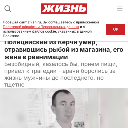
Посещая сайт zhizn.ru, Вы соглашаетесь с приложенной
Политикой обработки Персональных данных
и с
ОК
использованием файлов cookie, указанных в данной
Политике.
03 сентября 2024, 11:30
Полицейский из Керчи умер,
отравившись рыбой из магазина, его
жена в реанимации
Безобидный, казалось бы, прием пищи,
привел к трагедии - врачи боролись за
жизнь мужчины до последнего, но
тщетно