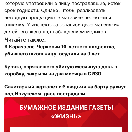
которую употребили в пищу пострадавшие, истек
срок годности. Однако, чтобы реализовать
негодную продукцию, в магазине переклеили
этикетку. У инспектора остались двое маленьких
детей, его жена под наблюдением медиков.
Читайте также:
В Карачаево-Черкесии 16-летнего подростка,
убившего школьницу, осудили на 9 лет
Бурята, спрятавшего убитую месячную дочь в
коробку, закрыли на два месяца в СИЗО
Санитарный вертолёт с 6 людьми на борту рухнул
под Иркутском, двое пострадали
БУМАЖНОЕ ИЗДАНИЕ ГАЗЕТЫ
«ЖИЗНЬ»