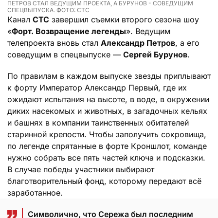
ПЕТРОВ СТАЛ ВЕДУЩИМ ПРОЕКТА, А БУРУНОВ - СОВЕДУЩИМ
СПЕЦВЫПУСКА. ФОТО: СТС
Канал
СТС
завершил съемки второго сезона шоу
«
Форт. Возвращение легенды
». Ведущим
телепроекта вновь стал
Александр Петров
, а его
соведущим в спецвыпуске —
Сергей Бурунов
.
По правилам в каждом выпуске звезды приплывают
к форту Император Александр Первый, где их
ожидают испытания на высоте, в воде, в окружении
диких насекомых и животных, в загадочных кельях
и башнях в компании таинственных обитателей
старинной крепости. Чтобы заполучить сокровища,
по легенде спрятанные в форте Кроншлот, команде
нужно собрать все пять частей ключа и подсказки.
В случае победы участники выбирают
благотворительный фонд, которому передают всё
заработанное.
Символично, что Сережа был последним