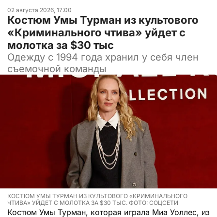
02 августа 2026, 17:00
Костюм Умы Турман из культового
«Криминального чтива» уйдет с
молотка за $30 тыс
Одежду с 1994 года хранил у себя член
съемочной команды
КОСТЮМ УМЫ ТУРМАН ИЗ КУЛЬТОВОГО «КРИМИНАЛЬНОГО
ЧТИВА» УЙДЕТ С МОЛОТКА ЗА $30 ТЫС. ФОТО: СОЦСЕТИ
Костюм Умы Турман, которая играла Миа Уоллес, из