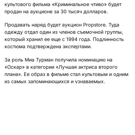
культового фильма «Криминальное чтиво» будет
продан на аукционе за 30 тысяч долларов.
Продавать наряд будет аукцион Propstore. Туда
одежду отдал один из членов съемочной группы,
который хранил ее еще с 1994 года. Подлинность
костюма подтверждена экспертами.
За роль Миа Турман получила номинацию на
«Оскар» в категории «Лучшая актриса второго
плана». Ее образ в фильме стал культовым и одним
из самых запоминающихся и узнаваемых.
Ранее «Жизнь» сообщала, что
в Москве задержали
банду экс-полицейских, вымогавших деньги у
студентов
.
Читайте также:
Сериал «Шифр»: возвращение в послевоенную
Москву. 5-й сезон