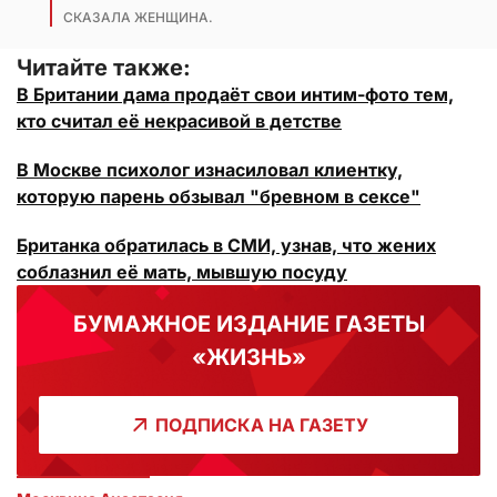
СКАЗАЛА ЖЕНЩИНА.
Читайте также:
В Британии дама продаёт свои интим-фото тем,
кто считал её некрасивой в детстве
В Москве психолог изнасиловал клиентку,
которую парень обзывал "бревном в сексе"
Британка обратилась в СМИ, узнав, что жених
соблазнил её мать, мывшую посуду
БУМАЖНОЕ ИЗДАНИЕ ГАЗЕТЫ
«ЖИЗНЬ»
ПОДПИСКА НА ГАЗЕТУ