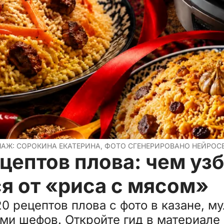
ЛАЖ: СОРОКИНА ЕКАТЕРИНА, ФОТО СГЕНЕРИРОВАНО НЕЙРОС
цептов плова: чем уз
я от «риса с мясом»
 рецептов плова с фото в казане, му
ами шефов. Откройте гид в материале