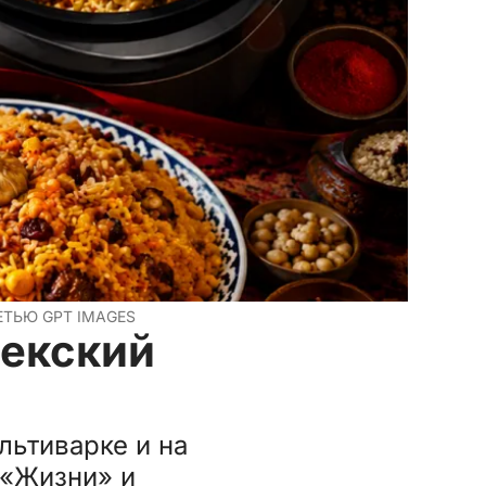
ЕТЬЮ GPT IMAGES
бекский
льтиварке и на
 «Жизни» и