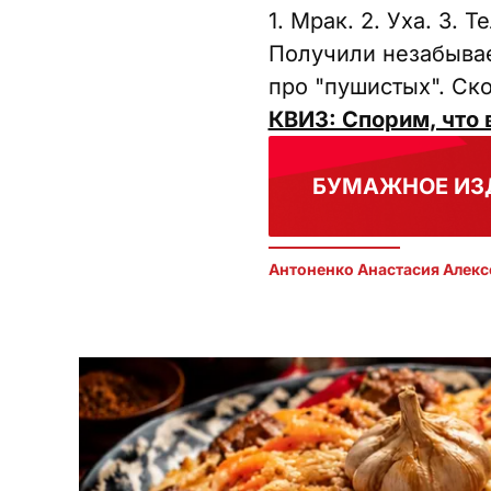
1. Мрак. 2. Уха. 3. Т
Получили незабывае
про "пушистых". Ско
КВИЗ: Спорим, что 
БУМАЖНОЕ ИЗ
Антоненко Анастасия Алекс