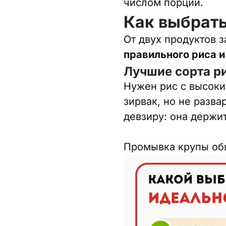
числом порций.
Как выбрать
От двух продуктов з
правильного риса и
Лучшие сорта р
Нужен рис с высоки
зирвак, но не разва
девзиру: она держи
Промывка крупы обя