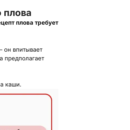
о плова
цепт плова требует
 он впитывает
ва предполагает
а каши.