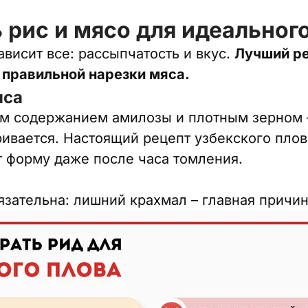
 рис и мясо для идеальног
ависит все: рассыпчатость и вкус.
Лучший ре
 правильной нарезки мяса.
иса
м содержанием амилозы и плотным зерном –
ривается. Настоящий рецепт узбекского пло
т форму даже после часа томления.
зательна: лишний крахмал – главная причин