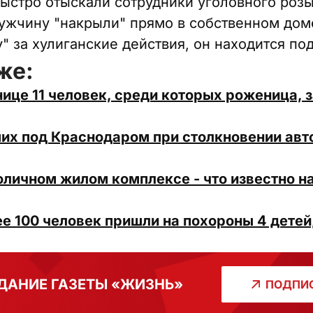
ыстро отыскали сотрудники уголовного розы
Мужчину "накрыли" прямо в собственном дом
" за хулиганские действия, он находится по
же:
ице 11 человек, среди которых роженица, з
их под Краснодаром при столкновении авт
оличном жилом комплексе - что известно н
е 100 человек пришли на похороны 4 детей
ДАНИЕ ГАЗЕТЫ «ЖИЗНЬ»
ПОДПИС