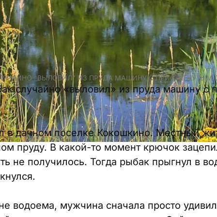
ЛУЧАЙНО "ВЫЛОВИЛ" ИЗ ПРУДА МАШИНУ С ПРИСТЕГНУТЫМ 
ак случайно «выловил» из пруда машину с п
 в дачном поселке Кокошкино. Местный жи
ом пруду. В какой-то момент крючок зацепи
ть не получилось. Тогда рыбак прыгнул в во
ткнулся.
не водоема, мужчина сначала просто удивилс