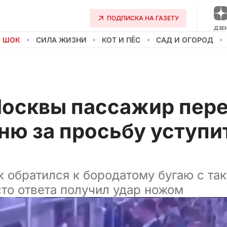
ПОДПИСКА НА ГАЗЕТУ
ДЗЕ
О ШОК
СИЛА ЖИЗНИ
КОТ И ПЁС
САД И ОГОРОД
Москвы пассажир пер
ню за просьбу уступи
 обратился к бородатому бугаю с та
сто ответа получил удар ножом