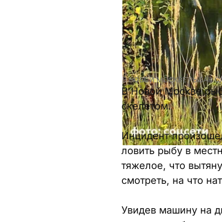
В НОВОЙ МОСКВЕ РЫБАК С
В Новой Москве рыб
скелетом.
Инцидент произошел
ловить рыбу в местн
тяжелое, что вытяну
смотреть, на что на
Увидев машину на д