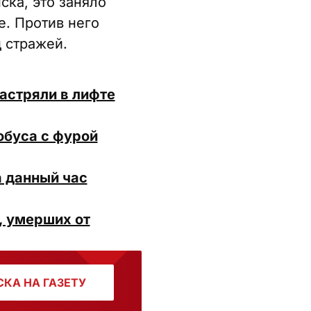
ска, это заняло
е. Против него
д стражей.
астряли в лифте
обуса с фурой
а данный час
, умерших от
КА НА ГАЗЕТУ