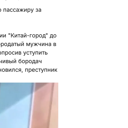
о пассажиру за
ии "Китай-город" до
ородатый мужчина в
опросив уступить
пчивый бородач
новился, преступник