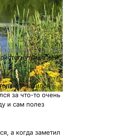
СКЕЛЕТОМ. ФОТО: СОЦСЕТИ
ристегнутым в ней
тель отправился
лся за что-то очень
ду и сам полез
я, а когда заметил