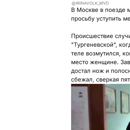
@IRINAVOLK_MVD
В Москве в поезде 
просьбу уступить м
Происшествие случи
"Тургеневской", ко
теле возмутился, ко
место женщине. Зав
достал нож и полосн
сбежал, сверкая пя