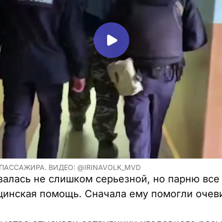
ПАССАЖИРА. ВИДЕО: @IRINAVOLK_MVD
азалась не слишком серьезной, но парню все
инская помощь. Сначала ему помогли очеви