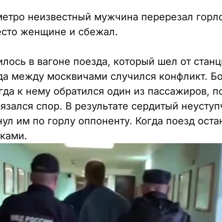
метро неизвестный мужчина перерезал горл
есто женщине и сбежал.
лось в вагоне поезда, который шел от станц
гда между москвичами случился конфликт. Б
гда к нему обратился один из пассажиров, п
язался спор. В результате сердитый неусту
ул им по горлу оппоненту. Когда поезд оста
тками.