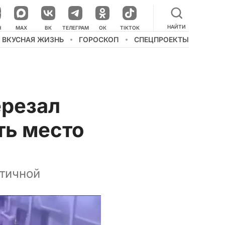
НАЙТИ
НАШ КАНАЛ В МЕССЕНДЖЕРЕ
Н
MAX
ВК
ТЕЛЕГРАМ
ОК
TIKTOK
ВКУСНАЯ ЖИЗНЬ
ГОРОСКОП
СПЕЦПРОЕКТЫ
ерезал
ть место
ктичной