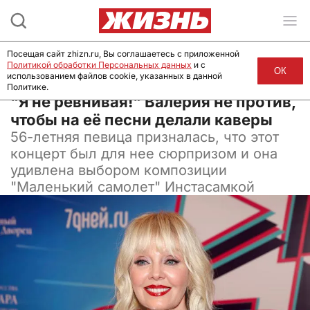
Посещая сайт zhizn.ru, Вы соглашаетесь с приложенной
Политикой обработки Персональных данных
и с
ОК
использованием файлов cookie, указанных в данной
Политике.
04 октября 2024, 14:30
"Я не ревнивая!" Валерия не против,
чтобы на её песни делали каверы
56-летняя певица призналась, что этот
концерт был для нее сюрпризом и она
удивлена выбором композиции
"Маленький самолет" Инстасамкой