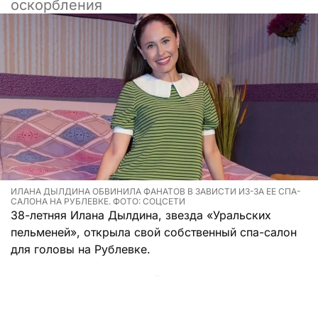
оскорбления
ИЛАНА ДЫЛДИНА ОБВИНИЛА ФАНАТОВ В ЗАВИСТИ ИЗ-ЗА ЕЕ СПА-
САЛОНА НА РУБЛЕВКЕ. ФОТО: СОЦСЕТИ
38-летняя Илана Дылдина, звезда «Уральских
пельменей», открыла свой собственный спа-салон
для головы на Рублевке.
У актрисы есть своя линейка косметических
средств ilana beauty в честь, собственно, самой
Иланы. В своем учреждении Дылдина планирует