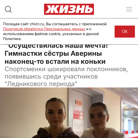
Посещая сайт zhizn.ru, Вы соглашаетесь с приложенной
Политикой обработки Персональных данных
и с
ОК
использованием файлов cookie, указанных в данной
Политике.
07 октября 2024, 12:57
"Осуществилась наша мечта!"
Гимнастки сёстры Аверины
наконец-то встали на коньки
Спортсменки шокировали поклонников,
появившись среди участников
"Ледникового периода"