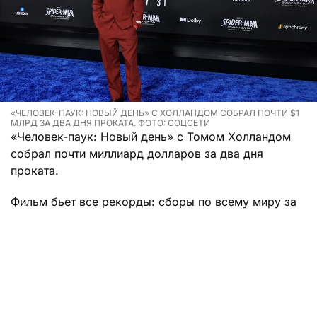
«ЧЕЛОВЕК-ПАУК: НОВЫЙ ДЕНЬ» С ХОЛЛАНДОМ СОБРАЛ ПОЧТИ $1
МЛРД ЗА ДВА ДНЯ ПРОКАТА. ФОТО: СОЦСЕТИ
«Человек-паук: Новый день» с Томом Холландом
собрал почти миллиард долларов за два дня
проката.
Фильм бьет все рекорды: сборы по всему миру за
выходные составили 927 миллионов долларов.
Паучок уступил лишь «Мстителям: Финал», которые
в 2019 году собрали 1,2 миллиарда рублей. Больше
всего денег новая часть про героя-паучка собрала
в Китае — местные отдали за просмотр 121 миллион
долларов.