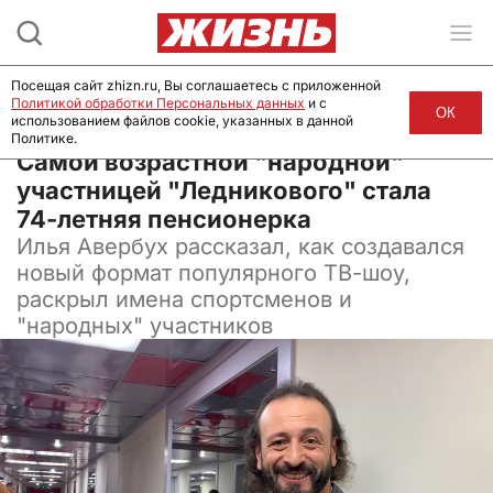
Посещая сайт zhizn.ru, Вы соглашаетесь с приложенной
Политикой обработки Персональных данных
и с
ОК
использованием файлов cookie, указанных в данной
Политике.
07 октября 2024, 13:42
Самой возрастной "народной"
участницей "Ледникового" стала
74-летняя пенсионерка
Илья Авербух рассказал, как создавался
новый формат популярного ТВ-шоу,
раскрыл имена спортсменов и
"народных" участников