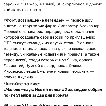
саранчи, 200 жаб, 40 змей, 30 скорпионов и других
«обитателей» форта.
«Форт. Возвращение легенды»
— первое шоу,
снятое на территории форта Император Александр
Первый с начала реставрации, после окончания
которой создавать свои версии по приглашению
СТС смогут команды из других стран. В основе
телепроекта целая вселенная, включающая свою
легенду, уникальные испытания и правила, а также
персонажей, среди которых: шут Яшка, солдат
Лаврентий, Чумной доктор, повар Оливье,
Иноземка, левша Емельян и новый персонаж —
прачка Акулина.
Читайте также:
«Человек-паук: Новый день» с Холландом собрал
почти $1 млрд за два дня проката
45-летний Маколей Калкин вновь снимется в