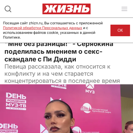
Посещая сайт zhizn.ru, Вы соглашаетесь с приложенной
Политикой обработки Персональных данных
и с
ОК
использованием файлов cookie, указанных в данной
Политике.
13 октября 2024, 14:00
"Мне без разницы!" - Серябкина
поделилась мнением о секс-
скандале с Пи Дидди
Певица рассказала, как относится к
конфликту и на чем старается
концентрироваться в последнее время