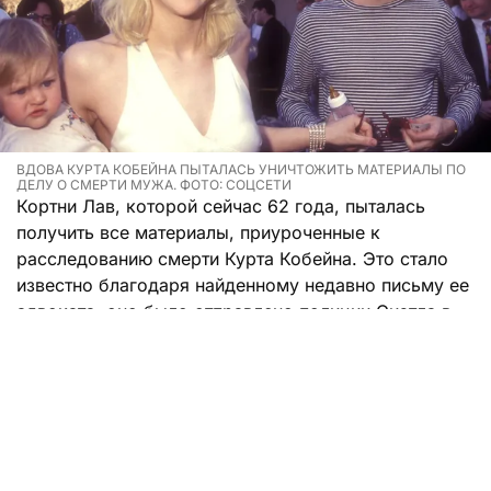
ВДОВА КУРТА КОБЕЙНА ПЫТАЛАСЬ УНИЧТОЖИТЬ МАТЕРИАЛЫ ПО
ДЕЛУ О СМЕРТИ МУЖА. ФОТО: СОЦСЕТИ
Кортни Лав, которой сейчас 62 года, пыталась
получить все материалы, приуроченные к
расследованию смерти Курта Кобейна. Это стало
известно благодаря найденному недавно письму ее
адвоката, оно было отправлено полиции Сиэтла в
октябре 1995 года.
Юрист Брайан Колуччо просил передать семье
Кобейна полный комплект документов, при этом
чтобы в ведомстве не оставалось копий. В перечень
входили непроявленные пленки, полароидные
снимки, личные письма музыканта и