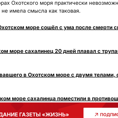
орах Охотского моря практически невозможн
 не имела смысла как таковая.
хотском море сошёл с ума после смерти с
ом море сахалинец 20 дней плавал с трупа
вавшего в Охотском море с двумя телами,
ком море сахалинца поместили в противо
ДАНИЕ ГАЗЕТЫ «ЖИЗНЬ»
ПОДПИС