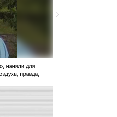
ИЛЬЯ. ФОТО: T.ME/BREAKINGM
ю, наняли для
оздуха, правда,