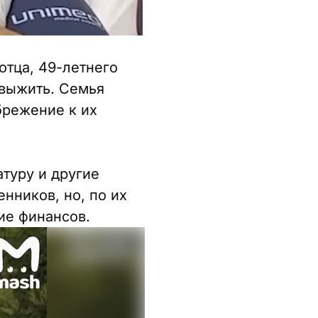
отца, 49-летнего
 выжить. Семья
брежение к их
туру и другие
нников, но, по их
вие финансов.