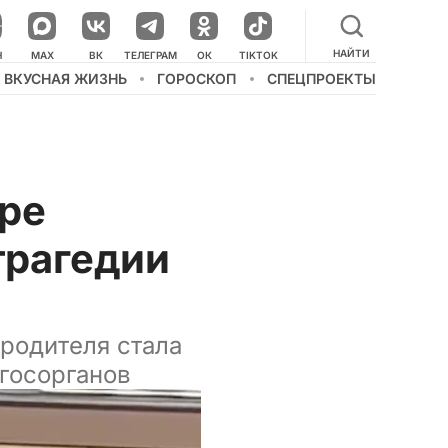
НАЙТИ
НАШ КАНАЛ В МЕССЕНДЖЕРЕ
Н
MAX
ВК
ТЕЛЕГРАМ
ОК
TIKTOK
ВКУСНАЯ ЖИЗНЬ
ГОРОСКОП
СПЕЦПРОЕКТЫ
ре
 трагедии
 родителя стала
 госорганов