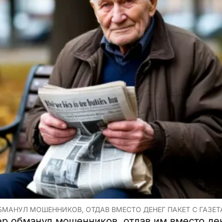
БМАНУЛ МОШЕННИКОВ, ОТДАВ ВМЕСТО ДЕНЕГ ПАКЕТ С ГАЗЕТ
ер обманул мошенников, отдав им вместо ден