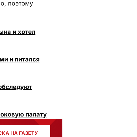
о, поэтому
ына и хотел
ми и питался
 обследуют
шоковую палату
КА НА ГАЗЕТУ