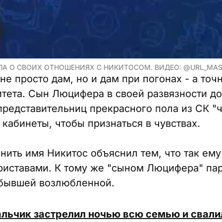
ЛА О СВОИХ ОТНОШЕНИЯХ С НИКИТОСОМ. ВИДЕО: @URL_MA
не просто дам, но и дам при погонах - а точ
тета. Сын Люцифера в своей развязности дош
представительниц прекрасного пола из СК "ч
 кабинеты, чтобы признаться в чувствах.
нить имя Никитос объяснил тем, что так ем
риставами. К тому же "сыном Люцифера" пар
 бывшей возлюбленной.
льчик застрелил ночью всю семью и свалил