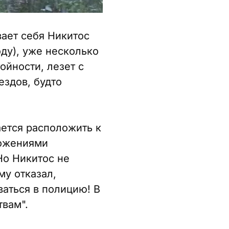
вает себя Никитос
ду), уже несколько
ойности, лезет с
ездов, будто
ается расположить к
ложениями
Но Никитос не
му отказал,
ваться в полицию! В
твам".