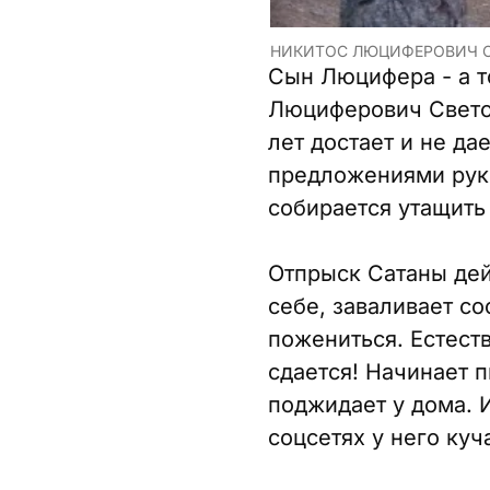
НИКИТОС ЛЮЦИФЕРОВИЧ СВ
Сын Люцифера - а т
Люциферович Светоч
лет достает и не да
предложениями руки
собирается утащить 
Отпрыск Сатаны дей
себе, заваливает с
пожениться. Естеств
сдается! Начинает п
поджидает у дома. 
соцсетях у него куч