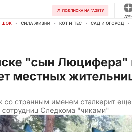
ПОДПИСКА НА ГАЗЕТУ
ДЗЕ
О ШОК
СИЛА ЖИЗНИ
КОТ И ПЁС
САД И ОГОРОД
нске "сын Люцифера"
ет местных жительниц
 со странным именем сталкерит еще
я сотрудниц Следкома "чиками"