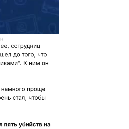
SH
нее, сотрудниц
ел до того, что
иками". К ним он
у намного проще
ень стал, чтобы
 пять убийств на