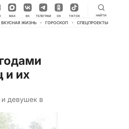
НАЙТИ
НАШ КАНАЛ В МЕССЕНДЖЕРЕ
Н
MAX
ВК
ТЕЛЕГРАМ
ОК
TIKTOK
ВКУСНАЯ ЖИЗНЬ
ГОРОСКОП
СПЕЦПРОЕКТЫ
 годами
 и их
 и девушек в