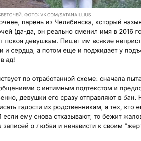
ЕТОЧЕЙ. ФОТО: VK.COM/SATANAILLIUS
очнее, парень из Челябинска, который назы
ей (да-да, он реально сменил имя в 2016 го
ет покоя девушкам. Пишет им всякие неприст
 и сердца, а потом еще и поджидает у подъ
в ад!
ствует по отработанной схеме: сначала пыт
ообщениями с интимным подтекстом и пред
енно, девушки его сразу отправляют в бан. 
исать гадости их родственникам, а тех, кто е
И если ему снова отказывают, то бежит жало
а записей о любви и ненависти к своим "жер