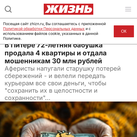
Посещая сайт zhizn.ru, Вы соглашаетесь с приложенной
Политикой обработки Персональных данных
и с
ОК
использованием файлов cookie, указанных в данной
Политике.
02 ноября 2024, 17:00
В Питере 72-летняя бабушка
продала 4 квартиры и отдала
мошенникам 30 млн рублей
Аферисты напугали старушку потерей
сбережений - и велели передать
курьерам все свои деньги, чтобы
"сохранить их в целостности и
сохранности"...