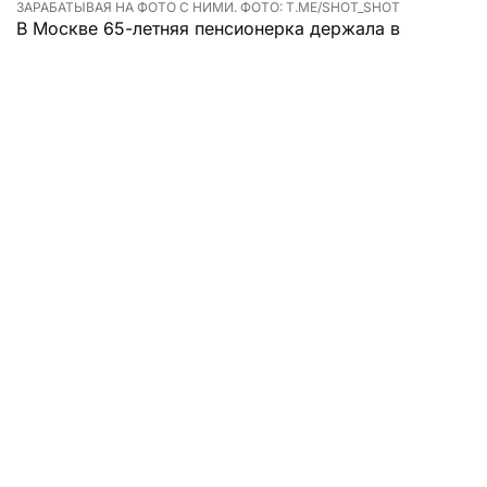
ЗАРАБАТЫВАЯ НА ФОТО С НИМИ. ФОТО: T.ME/SHOT_SHOT
В Москве 65-летняя пенсионерка держала в
квартире каймана, лису, удава и еще 28 животных,
зарабатывая на фото с ними.
Надежда Ивановна живет в квартире площадью
51,8 квадратных метра на Малой Калитниковской
улице. Ее соседи давно жалуются на антисанитарию
и ужасную вонь. Сначала женщина содержала
только собак, потом ее аппетиты возросли, и
квартира превратилась в зоопарк.