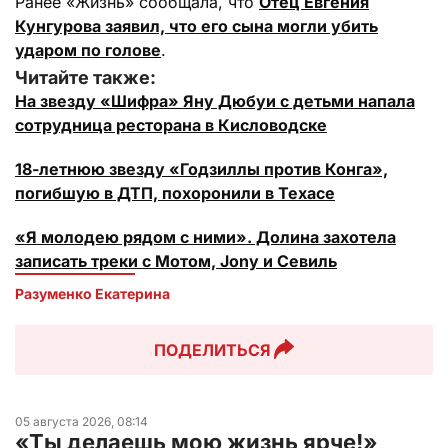
Ранее «Жизнь» сообщала, что
Отец Евгения
Кунгурова заявил, что его сына могли убить
ударом по голове
.
Читайте также:
На звезду «Шифра» Яну Дюбуи с детьми напала
сотрудница ресторана в Кисловодске
18-летнюю звезду «Годзиллы против Конга»,
погибшую в ДТП, похоронили в Техасе
«Я молодею рядом с ними». Долина захотела
записать треки с Мотом, Jony и Севиль
Разуменко Екатерина 
ПОДЕЛИТЬСЯ
05 августа 2026, 08:14
«Ты делаешь мою жизнь ярче!»