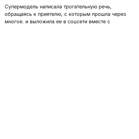
Супермодель написала трогательную речь,
обращаясь к приятелю, с которым прошла через
многое, и выложила ее в соцсети вместе с
фотографией. На ней Шейк, лежа обнаженной на
кровати, прикрывает грудь рукой. Над этим
снимком висит скриншот, сделанный во время
видеозвонка. На нем Рикардо и Ирина, находясь в
домашней обстановке, о чем-то беседуют.