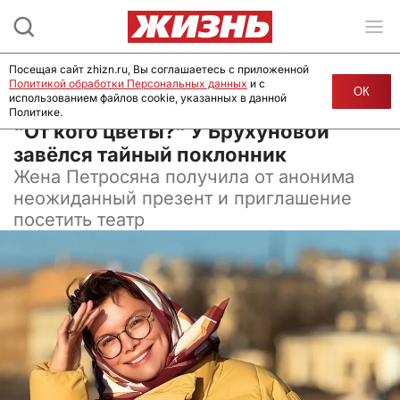
Посещая сайт zhizn.ru, Вы соглашаетесь с приложенной
Политикой обработки Персональных данных
и с
ОК
использованием файлов cookie, указанных в данной
Политике.
14 ноября 2024, 06:30
"От кого цветы?" У Брухуновой
завёлся тайный поклонник
Жена Петросяна получила от анонима
неожиданный презент и приглашение
посетить театр