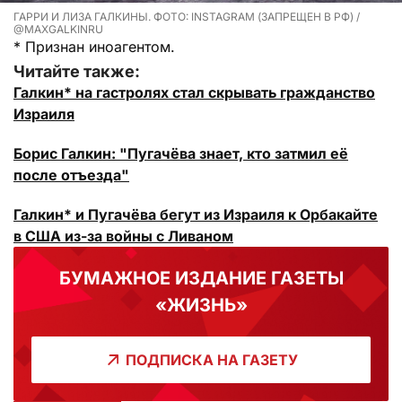
ГАРРИ И ЛИЗА ГАЛКИНЫ. ФОТО: INSTAGRAM (ЗАПРЕЩЕН В РФ) /
@MAXGALKINRU
* Признан иноагентом.
Читайте также:
Галкин* на гастролях стал скрывать гражданство
Израиля
Борис Галкин: "Пугачёва знает, кто затмил её
после отъезда"
Галкин* и Пугачёва бегут из Израиля к Орбакайте
в США из-за войны с Ливаном
БУМАЖНОЕ ИЗДАНИЕ ГАЗЕТЫ
«ЖИЗНЬ»
ПОДПИСКА НА ГАЗЕТУ