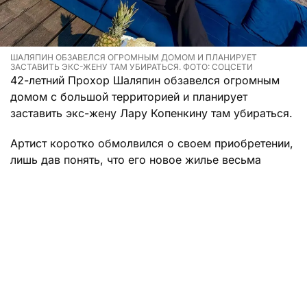
ШАЛЯПИН ОБЗАВЕЛСЯ ОГРОМНЫМ ДОМОМ И ПЛАНИРУЕТ
ЗАСТАВИТЬ ЭКС-ЖЕНУ ТАМ УБИРАТЬСЯ. ФОТО: СОЦСЕТИ
42-летний Прохор Шаляпин обзавелся огромным
домом с большой территорией и планирует
заставить экс-жену Лару Копенкину там убираться.
Артист коротко обмолвился о своем приобретении,
лишь дав понять, что его новое жилье весьма
просторно. Удивительно, но по некой причине
Шаляпин полагает, что его бывшая супруга будет
помогать ему сохранять в этом доме порядок.
«Есть добрые люди, которые меня окружают,
которые мне помогут. Мои любимые
женщины. Ларочка Копенкина — на все руки
мастер. Она может и помыть, и почистить, и
прибить, если что. Она вот такая классная. У