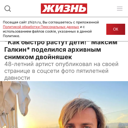
Посещая сайт zhizn.ru, Вы соглашаетесь с приложенной
Политикой обработки Персональных данных
и с
ОК
использованием файлов cookie, указанных в данной
Политике.
13 ноября 2024, 15:30
"Как быстро растут дети!" Максим
Галкин* поделился архивным
снимком двойняшек
48-летний артист опубликовал на своей
странице в соцсети фото пятилетней
давности