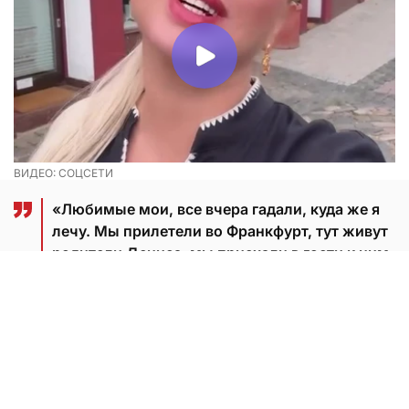
ВИДЕО: СОЦСЕТИ
«Любимые мои, все вчера гадали, куда же я
лечу. Мы прилетели во Франкфурт, тут живут
родители Дениса, мы приехали в гости к ним.
Милый старинный маленький городок,
просто фантастический. После Москвы и
нашего ритма здесь такое спокойствие.
Очень красиво», — поделилась Семенович.
Артистка состоит в отношениях с Денисом еще с