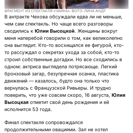
ФРАГМЕНТ ИЗ СПЕКТАКЛЯ «ЧАЙКА». ФОТО: ЛИНА АНДР
В антракте Чехова обсуждали едва ли не меньше,
чем сам спектакль. Но чаще всего разговоры
сводились к
Юлии Высоцкой
. Женщины вокруг
меня наперебой говорили о том, как великолепно
она выглядит. Кто-то восхищался ее фигурой, кто-
то рассуждал о секретах ухода за собой, кто-то
строил собственные догадки. Но все сходились в
одном: актриса выглядела потрясающе. Легкий
бронзовый загар, безупречная осанка, пластика
движений — казалось, будто она только что
вернулась с Французской Ривьеры. И трудно
поверить, что уже совсем скоро, 16 августа,
Юлия
Высоцкая
отметит свой день рождения и ей
исполнится 53 года.
Финал спектакля сопровождался
продолжительными овациями. Зал не хотел