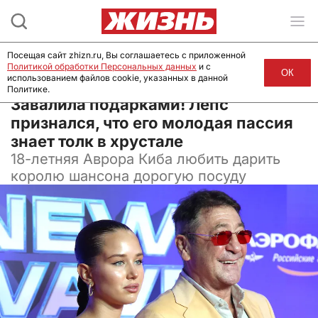
Посещая сайт zhizn.ru, Вы соглашаетесь с приложенной
Политикой обработки Персональных данных
и с
ОК
использованием файлов cookie, указанных в данной
Политике.
01 декабря 2024, 08:15
Завалила подарками! Лепс
признался, что его молодая пассия
знает толк в хрустале
18-летняя Аврора Киба любить дарить
королю шансона дорогую посуду