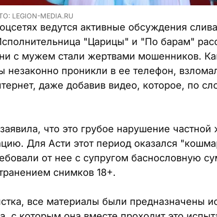
ТО: LEGION-MEDIA.RU
соцсетях ведутся активные обсуждения слива
Исполнительница "Царицы" и "По барам" рас
они с мужем стали жертвами мошенников. К
ы незаконно проникли в ее телефон, взлома
тернет, даже добавив видео, которое, по сл
заявила, что это грубое нарушение частной
ацию. Для Асти этот период оказался "кошма
бовали от нее с супругом баснословную су
транением снимков 18+.
истка, все материалы были предназначены и
а, с которым она вместе проходит это испыт