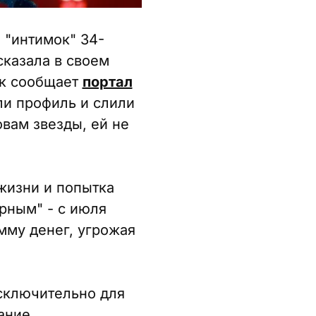
 "интимок" 34-
сказала в своем
ак сообщает
портал
ли профиль и слили
овам звезды, ей не
 жизни и попытка
рным" - с июля
мму денег, угрожая
сключительно для
ание.