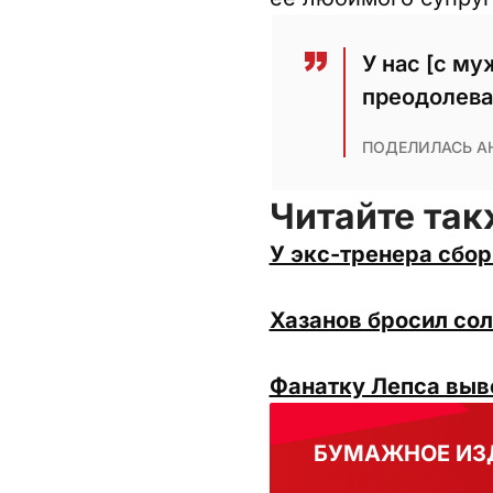
У нас [с му
преодолева
ПОДЕЛИЛАСЬ А
Читайте так
У экс-тренера сбо
Хазанов бросил сол
Фанатку Лепса выве
БУМАЖНОЕ ИЗ