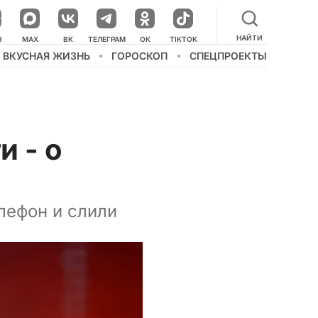
НАЙТИ
НАШ КАНАЛ В МЕССЕНДЖЕРЕ
Н
MAX
ВК
ТЕЛЕГРАМ
ОК
TIKTOK
ВКУСНАЯ ЖИЗНЬ
ГОРОСКОП
СПЕЦПРОЕКТЫ
и - о
лефон и слили