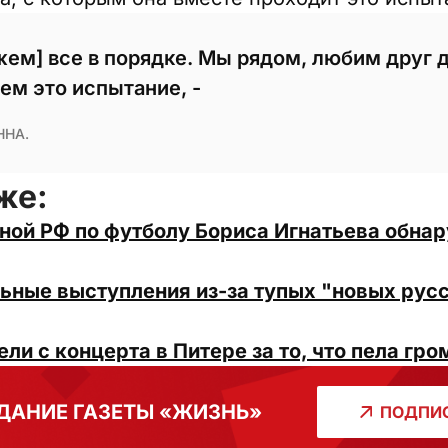
жем] все в порядке. Мы рядом, любим друг 
ем это испытание, -
ННА.
же:
рной РФ по футболу Бориса Игнатьева обна
ьные выступления из-за тупых "новых рус
ли с концерта в Питере за то, что пела гро
ДАНИЕ ГАЗЕТЫ «ЖИЗНЬ»
ПОДПИС