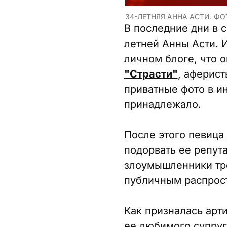
34-ЛЕТНЯЯ АННА AСТИ. ФО
В последние дни в 
летней Анны Асти. 
личном блоге, что 
"Страсти"
, аферист
приватные фото в ин
принадлежало.
После этого певица 
подорвать ее репут
злоумышленники тре
публичным распрос
Как призналась арт
ее любимого супруг