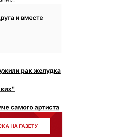
друга и вместе
ружили рак желудка
ских"
мче самого артиста
КА НА ГАЗЕТУ