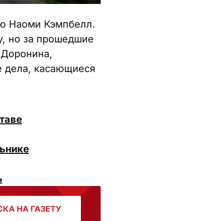
ью Наоми Кэмпбелл.
у, но за прошедшие
 Доронина,
е дела, касающиеся
таве
льнике
ь
КА НА ГАЗЕТУ