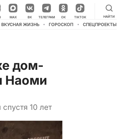
НАЙТИ
НАШ КАНАЛ В МЕССЕНДЖЕРЕ
Н
MAX
ВК
ТЕЛЕГРАМ
ОК
TIKTOK
ВКУСНАЯ ЖИЗНЬ
ГОРОСКОП
СПЕЦПРОЕКТЫ
хе дом-
и Наоми
 спустя 10 лет