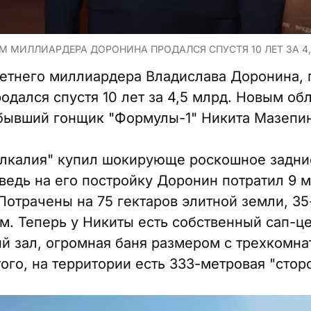
 МИЛЛИАРДЕРА ДОРОНИНА ПРОДАЛСЯ СПУСТЯ 10 ЛЕТ ЗА 4,5
летнего миллиардера Владислава Доронина,
одался спустя 10 лет за 4,5 млрд. Новым об
бывший гонщик "Формулы-1" Никита Мазепин
лкалия" купил шокирующе роскошное задние
ведь на его постройку Доронин потратил 9 
 Потрачены на 75 гектаров элитной земли, 3
м. Теперь у Никиты есть собственный сап-це
й зал, огромная баня размером с трехкомна
ого, на территории есть 333-метровая "стор