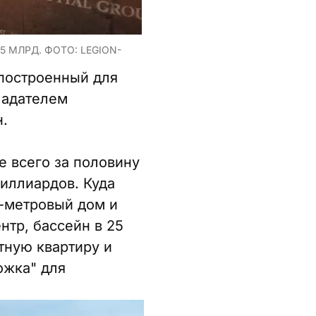
 МЛРД. ФОТО: LEGION-
 построенный для
ладателем
.
 всего за половину
миллиардов. Куда
5-метровый дом и
нтр, бассейн в 25
тную квартиру и
ожка" для