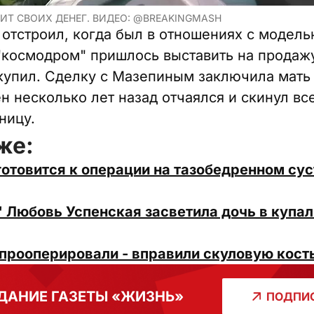
Т СВОИХ ДЕНЕГ. ВИДЕО: @BREAKINGMASH
отстроил, когда был в отношениях с модел
"космодром" пришлось выставить на продаж
е купил. Сделку с Мазепиным заключила мать
н несколько лет назад отчаялся и скинул вс
ницу.
же:
отовится к операции на тазобедренном сус
" Любовь Успенская засветила дочь в купа
прооперировали - вправили скуловую кост
ДАНИЕ ГАЗЕТЫ «ЖИЗНЬ»
ПОДПИС