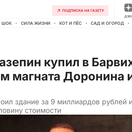
ПОДПИСКА НА ГАЗЕТУ
ДЗЕ
О ШОК
СИЛА ЖИЗНИ
КОТ И ПЁС
САД И ОГОРОД
азепин купил в Барви
м магната Доронина 
л
оил здание за 9 миллиардов рублей и
оловину стоимости