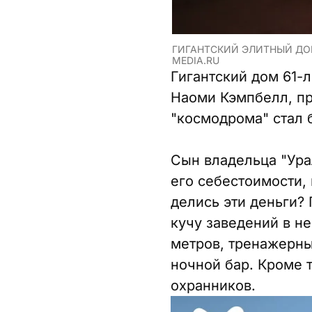
ГИГАНТСКИЙ ЭЛИТНЫЙ ДОМ
MEDIA.RU
Гигантский дом 61-
Наоми Кэмпбелл, пр
"космодрома" стал 
Сын владельца "Ура
его себестоимости, 
делись эти деньги?
кучу заведений в не
метров, тренажерны
ночной бар. Кроме т
охранников.