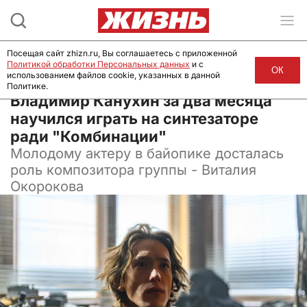
Посещая сайт zhizn.ru, Вы соглашаетесь с приложенной
Политикой обработки Персональных данных
и с
ОК
использованием файлов cookie, указанных в данной
Политике.
11 декабря 2024, 09:30
Владимир Канухин за два месяца
научился играть на синтезаторе
ради "Комбинации"
Молодому актеру в байопике досталась
роль композитора группы - Виталия
Окорокова