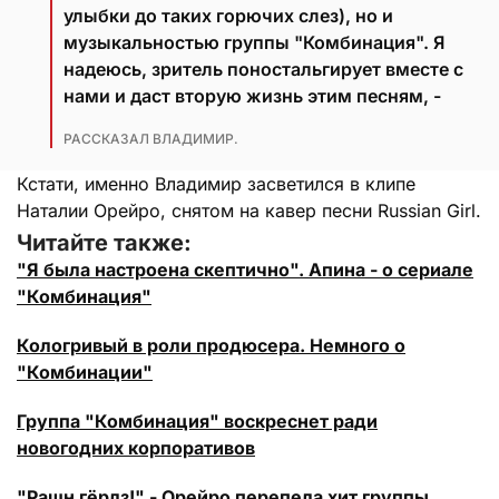
улыбки до таких горючих слез), но и
музыкальностью группы "Комбинация". Я
надеюсь, зритель поностальгирует вместе с
нами и даст вторую жизнь этим песням, -
РАССКАЗАЛ ВЛАДИМИР.
Кстати, именно Владимир засветился в клипе
Наталии Орейро, снятом на кавер песни Russian Girl.
Читайте также:
"Я была настроена скептично". Апина - о сериале
"Комбинация"
Кологривый в роли продюсера. Немного о
"Комбинации"
Группа "Комбинация" воскреснет ради
новогодних корпоративов
"Рашн гёрлз!" - Орейро перепела хит группы