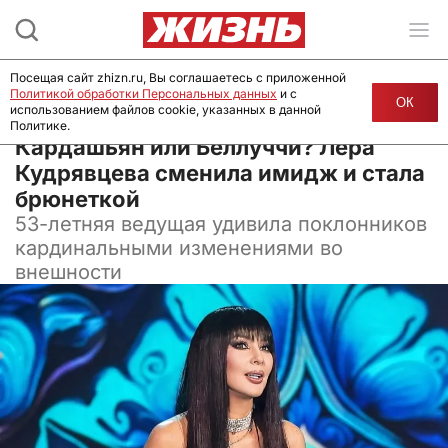
Посещая сайт zhizn.ru, Вы соглашаетесь с приложенной
Политикой обработки Персональных данных
и с
ОК
использованием файлов cookie, указанных в данной
Политике.
12 декабря 2024, 10:00
Кардашьян или Беллуччи? Лера
Кудрявцева сменила имидж и стала
брюнеткой
53-летняя ведущая удивила поклонников
кардинальными изменениями во
внешности