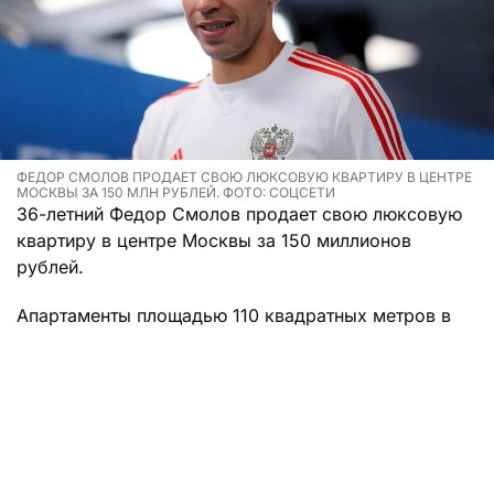
ФЕДОР СМОЛОВ ПРОДАЕТ СВОЮ ЛЮКСОВУЮ КВАРТИРУ В ЦЕНТРЕ
МОСКВЫ ЗА 150 МЛН РУБЛЕЙ. ФОТО: СОЦСЕТИ
36-летний Федор Смолов продает свою люксовую
квартиру в центре Москвы за 150 миллионов
рублей.
Апартаменты площадью 110 квадратных метров в
июне уже выставлялись на закрытые торги, но
тогда сделка не состоялась. В квартире есть одна
спальня, компактная кухня и прямо-таки элитный
санузел. Вся мебель сделана из натуральных
материалов, квартира оформлена в
минималистичном стиле и в светлых тонах.