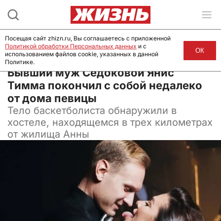
Посещая сайт zhizn.ru, Вы соглашаетесь с приложенной
Политикой обработки Персональных данных
и с
ОК
использованием файлов cookie, указанных в данной
Политике.
17 декабря 2024, 06:50
Бывший муж Седоковой Янис
Тимма покончил с собой недалеко
от дома певицы
Тело баскетболиста обнаружили в
хостеле, находящемся в трех километрах
от жилища Анны