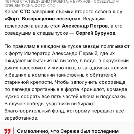
ПЕТРОВ СТАЛ ВЕДУЩИМ ПРОЕКТА, А БУРУНОВ - СОВЕДУЩИМ
СПЕЦВЫПУСКА. ФОТО: СТС
Канал
СТС
завершил съемки второго сезона шоу
«
Форт. Возвращение легенды
». Ведущим
телепроекта вновь стал
Александр Петров
, а его
соведущим в спецвыпуске —
Сергей Бурунов
.
По правилам в каждом выпуске звезды приплывают
к форту Император Александр Первый, где их
ожидают испытания на высоте, в воде, в окружении
диких насекомых и животных, в загадочных кельях
и башнях в компании таинственных обитателей
старинной крепости. Чтобы заполучить сокровища,
по легенде спрятанные в форте Кроншлот, команде
нужно собрать все пять частей ключа и подсказки.
В случае победы участники выбирают
благотворительный фонд, которому передают всё
заработанное.
Символично, что Сережа был последним