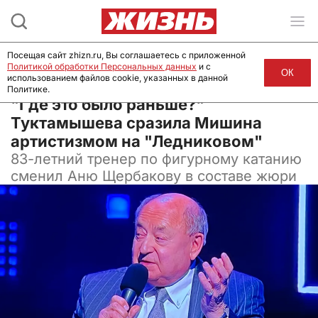
Посещая сайт zhizn.ru, Вы соглашаетесь с приложенной
Политикой обработки Персональных данных
и с
ОК
использованием файлов cookie, указанных в данной
Политике.
18 декабря 2024, 10:30
"Где это было раньше?"
Туктамышева сразила Мишина
артистизмом на "Ледниковом"
83-летний тренер по фигурному катанию
сменил Аню Щербакову в составе жюри