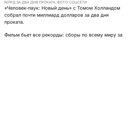
МЛРД ЗА ДВА ДНЯ ПРОКАТА. ФОТО: СОЦСЕТИ
«Человек-паук: Новый день» с Томом Холландом
собрал почти миллиард долларов за два дня
проката.
Фильм бьет все рекорды: сборы по всему миру за
выходные составили 927 миллионов долларов.
Паучок уступил лишь «Мстителям: Финал», которые
в 2019 году собрали 1,2 миллиарда рублей. Больше
всего денег новая часть про героя-паучка собрала
в Китае — местные отдали за просмотр 121 миллион
долларов.
Сюжет фильма разворачивается после событий
предыдущего, в котором Питер Паркер стер себя
из памяти друзей и близких, чтобы исправить свои
ошибки и спасти мультивселенную. Теперь герою
приходится разобраться со всем сразу: и со
своими отношениями, и с супергеройством, и со