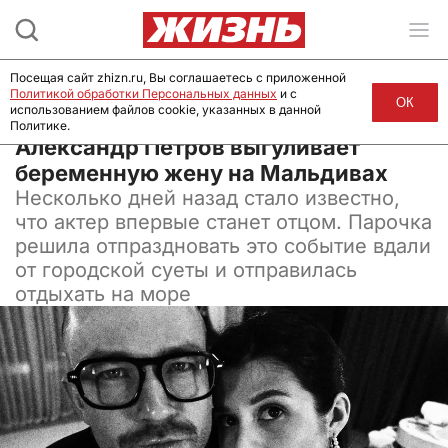
Посещая сайт zhizn.ru, Вы соглашаетесь с приложенной
Политикой обработки Персональных данных
и с
ОК
использованием файлов cookie, указанных в данной
Политике.
22 декабря 2024, 10:49
Александр Петров выгуливает
беременную жену на Мальдивах
Несколько дней назад стало известно,
что актер впервые станет отцом. Парочка
решила отпраздновать это событие вдали
от городской суеты и отправилась
отдыхать на море