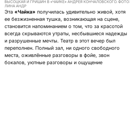
ВЫСОЦКАЯ И ГРИШИН В «ЧАЙКЕ» АНДРЕЯ КОНЧАЛОВСКОГО. ФОТО:
ЛИНА АНДР
Эта
«Чайка»
получилась удивительно живой, хотя
ее безжизненная тушка, возникающая на сцене,
становится напоминанием о том, что за красотой
всегда скрываются утраты, несбывшиеся надежды
и разрушенные мечты. Театр в этот вечер был
переполнен. Полный зал, ни одного свободного
места, оживлённые разговоры в фойе, звон
бокалов, уютные разговоры и ощущение
настоящего театрального события. Не смущал
зрителей даже затяжной московский дождь,
который сопровождал столицу несколько дней
подряд.
Перед началом спектакля один из сотрудников
театра, почти шепотом, рассказал мне, что
Андрей
Кончаловский
нередко сам приходит на показы
своей «Чайки» и других своих постановок,
внимательно наблюдая за тем, как спектакль живет