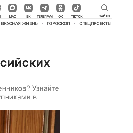
НАЙТИ
НАШ КАНАЛ В МЕССЕНДЖЕРЕ
Н
MAX
ВК
ТЕЛЕГРАМ
ОК
TIKTOK
ВКУСНАЯ ЖИЗНЬ
ГОРОСКОП
СПЕЦПРОЕКТЫ
сийских
нников? Узнайте
упниками в