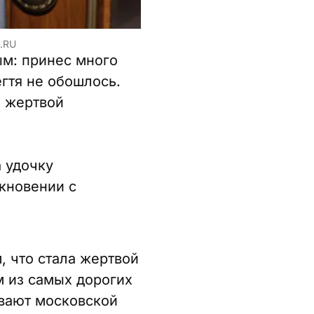
.RU
ым: принес много
егтя не обошлось.
ал жертвой
 удочку
лкновении с
, что стала жертвой
м из самых дорогих
вают московской