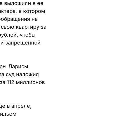
е выложили в ее
ктера, в котором
еообращения на
 свою квартиру за
рублей, чтобы
 и запрещенной
иры Ларисы
та суд наложил
за 112 миллионов
е в апреле,
жильем