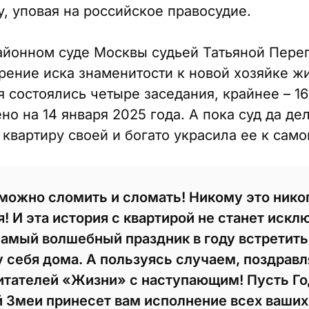
, уповая на российское правосудие.
айонном суде Москвы судьей Татьяной Пере
рение иска знаменитости к новой хозяйке ж
я состоялись четыре заседания, крайнее – 16
 на 14 января 2025 года. А пока суд да дел
 квартиру своей и богато украсила ее к са
можно сломить и сломать! Никому это нико
я! И эта история с квартирой не станет иск
амый волшебный праздник в году встретить,
у себя дома. А пользуясь случаем, поздравл
тателей «Жизни» с наступающим! Пусть Го
 Змеи принесет вам исполнение всех ваших