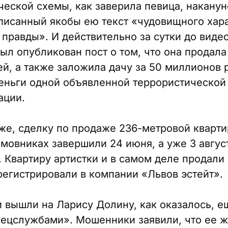
еской схемы, как заверила певица, наканун
писанный якобы ею текст «чудовищного хара
а правды». И действительно за сутки до вид
ыл опубликован пост о том, что она продала
ей, а также заложила дачу за 50 миллионов 
деньги одной объявленной террористической
ации.
же, сделку по продаже 236-метровой кварт
мовниках завершили 24 июня, а уже 3 авгус
 Квартиру артистки и в самом деле продали 
регистрировали в компании «Львов эстейт».
вышли на Ларису Долину, как оказалось, ещ
пецслужбами». Мошенники заявили, что ее 