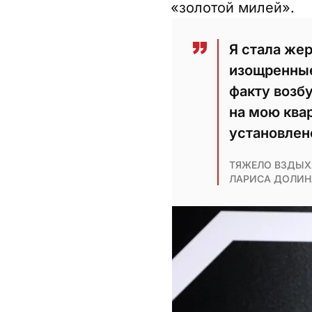
«золотой милей».
Я стала же
изощренные
факту возб
на мою ква
установлен
ТЯЖЕЛО ВЗДЫХА
ЛАРИСА ДОЛИН