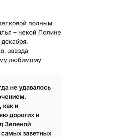
пелковой полным
илья – некой Полине
 декабря.
о, звезда
мому любимому
гда не удавалось
лючением.
 как и
яю дорогих и
д Зеленой
 самых заветных