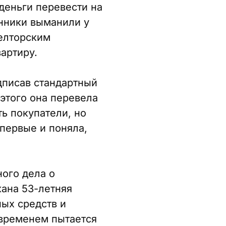
деньги перевести на
нники выманили у
иелторским
артиру.
дписав стандартный
этого она перевела
ть покупатели, но
впервые и поняла,
ого дела о
ана 53-летняя
ых средств и
 временем пытается