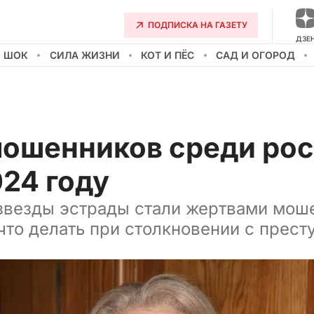
ПОДПИСКА НА ГАЗЕТУ
ДЗЕ
О ШОК
СИЛА ЖИЗНИ
КОТ И ПЁС
САД И ОГОРОД
ошенников среди рос
024 году
звезды эстрады стали жертвами моше
 что делать при столкновении с прест