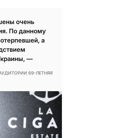
шены очень
я. По данному
потерпевшей, а
едствием
Украины, —
 АУДИТОРИИ 69-ЛЕТНЯЯ