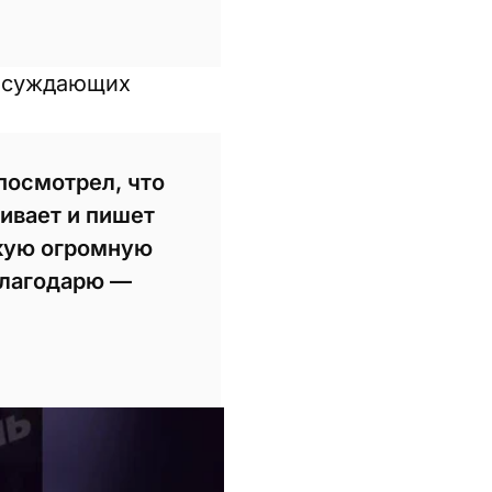
 осуждающих
посмотрел, что
ивает и пишет
акую огромную
Благодарю —