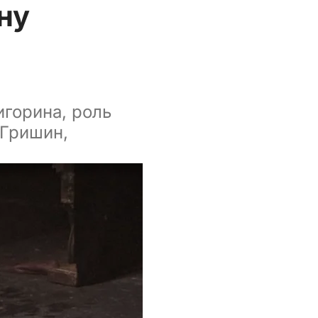
ну
горина, роль
 Гришин,