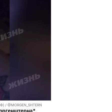
РФ) / @MORGEN_SHTERN
Моргенштерна*
.