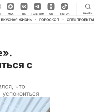
НАЙТИ
НАШ КАНАЛ В МЕССЕНДЖЕРЕ
Н
MAX
ВК
ТЕЛЕГРАМ
ОК
TIKTOK
ВКУСНАЯ ЖИЗНЬ
ГОРОСКОП
СПЕЦПРОЕКТЫ
е».
ться с
лся, что
 успокоиться