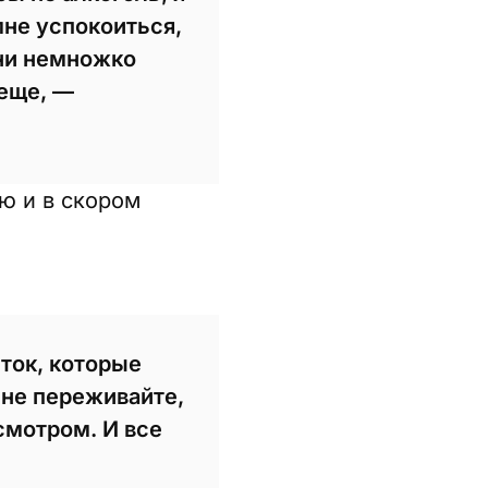
мне успокоиться,
они немножко
 еще, —
ю и в скором
еток, которые
 не переживайте,
смотром. И все