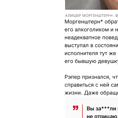
АЛИШЕР МОРГЕНШТЕРН*. Ф
Моргенштерн* обрат
его алкоголиком и 
неадекватное повед
выступал в состояни
исполнителя тут же
его бывшую девушку,
Рэпер признался, чт
справиться с ней са
жизни. Даже обраще
Вы за***ли 
не отрицаю,