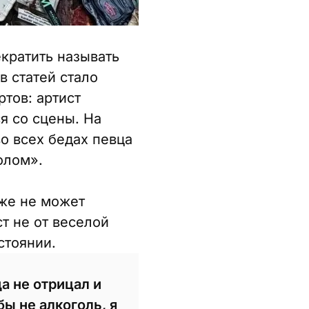
кратить называть
в статей стало
тов: артист
я со сцены. На
о всех бедах певца
олом».
уже не может
т не от веселой
стоянии.
а не отрицал и
бы не алкоголь, я