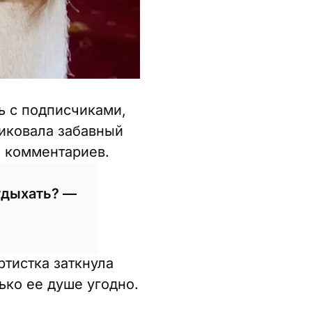
ь с подписчиками,
ликовала забавный
 комментариев.
отдыхать? —
ртистка заткнула
ько ее душе угодно.