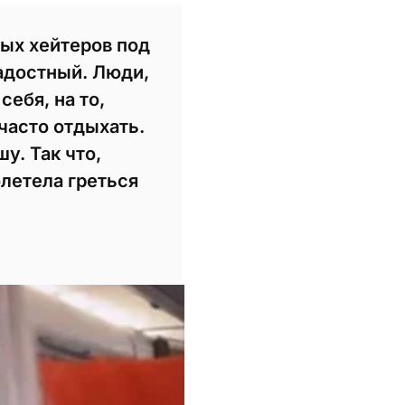
ых хейтеров под
адостный. Люди,
себя, на то,
часто отдыхать.
у. Так что,
олетела греться