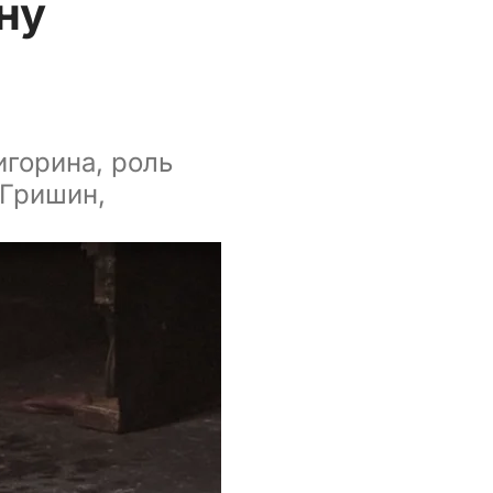
ну
горина, роль
 Гришин,