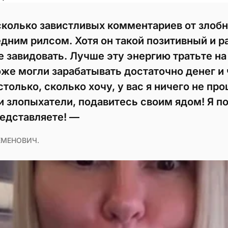
сколько завистливых комментариев от злобн
дним рилсом. Хотя он такой позитивный и р
 завидовать. Лучше эту энергию тратьте на 
оже могли зарабатывать достаточно денег и 
только, сколько хочу, у вас я ничего не прош
и злопыхатели, подавитесь своим ядом! Я п
редставляете! —
ЕМЕНОВИЧ.