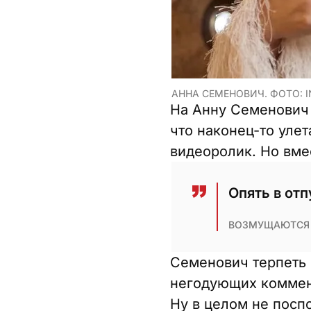
АННА СЕМЕНОВИЧ. ФОТО: I
На Анну Семенович 
что наконец-то уле
видеоролик. Но вме
Опять в отп
ВОЗМУЩАЮТСЯ 
Семенович терпеть н
негодующих коммент
Ну в целом не посп