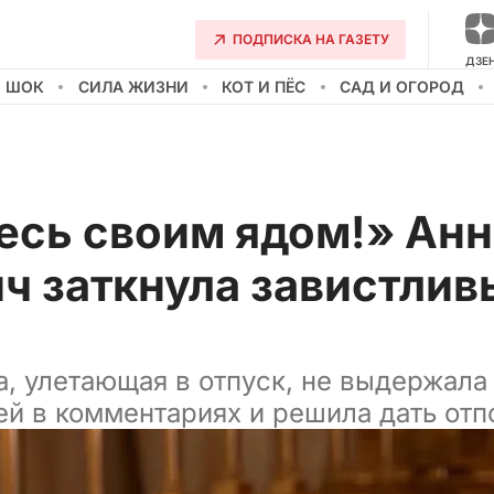
ПОДПИСКА НА ГАЗЕТУ
ДЗЕ
О ШОК
СИЛА ЖИЗНИ
КОТ И ПЁС
САД И ОГОРОД
есь своим ядом!» Анн
ч заткнула завистлив
а, улетающая в отпуск, не выдержала
й в комментариях и решила дать отп