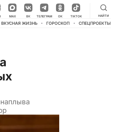
НАЙТИ
НАШ КАНАЛ В МЕССЕНДЖЕРЕ
Н
MAX
ВК
ТЕЛЕГРАМ
ОК
TIKTOK
ВКУСНАЯ ЖИЗНЬ
ГОРОСКОП
СПЕЦПРОЕКТЫ
а
ых
 наплыва
ор