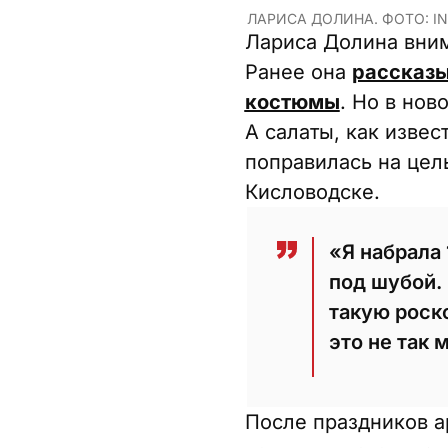
ЛАРИСА ДОЛИНА. ФОТО: INS
Лариса Долина внима
Ранее она
рассказы
костюмы
. Но в но
А салаты, как извес
поправилась на цел
Кисловодске.
«Я набрала 
под шубой. 
такую роск
это не так 
После праздников ар