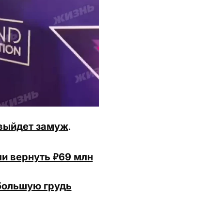
 выйдет замуж
.
ли вернуть ₽69 млн
большую грудь