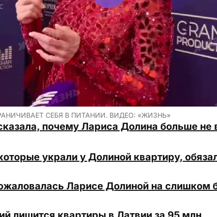
АНИЧИВАЕТ СЕБЯ В ПИТАНИИ. ВИДЕО: «ЖИЗНЬ»
сказала, почему Лариса Долина больше не
оторые украли у Долиной квартиру, обяза
ожаловалась Ларисе Долиной на слишком 
ий лишится квартиры в Латвии за 95 млн