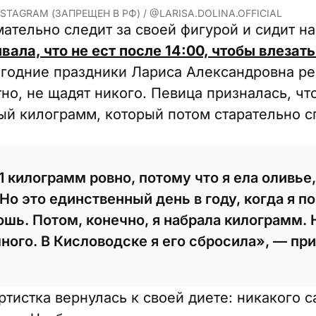
TAGRAM (ЗАПРЕЩЕН В РФ) / @LARISA.DOLINA.OFFICIAL
тельно следит за своей фигурой и сидит на 
вала, что не ест после 14:00, чтобы влезат
вогодние праздники Лариса Александровна ре
тно, не щадят никого. Певица призналась, чт
ый килограмм, который потом старательно сг
1 килограмм ровно, потому что я ела оливье,
Но это единственный день в году, когда я п
ошь. Потом, конечно, я набрала килограмм.
много. В Кисловодске я его сбросила», — пр
тистка вернулась к своей диете: никакого с