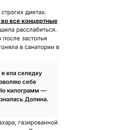
строгих диетах.
ь во все концертные
шила расслабиться.
о после застолья
оняла в санатории в
 я ела селедку
озволяю себе
 Но килограмм —
изналась Долина.
ахара, газированной