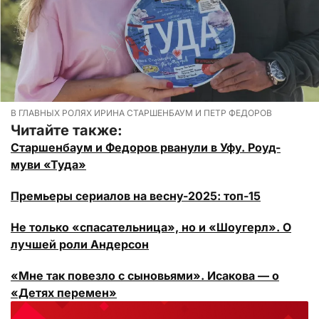
В ГЛАВНЫХ РОЛЯХ ИРИНА СТАРШЕНБАУМ И ПЕТР ФЕДОРОВ
Читайте также:
Старшенбаум и Федоров рванули в Уфу. Роуд-
муви «Туда»
Премьеры сериалов на весну-2025: топ-15
Не только «спасательница», но и «Шоугерл». О
лучшей роли Андерсон
«Мне так повезло с сыновьями». Исакова — о
«Детях перемен»