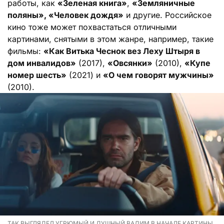
работы, как
«Зеленая книга»
,
«Земляничные
поляны», «Человек дождя»
и другие. Российское
кино тоже может похвастаться отличными
картинами, снятыми в этом жанре, например, такие
фильмы:
«Как Витька Чеснок вез Леху Штыря в
дом инвалидов»
(2017),
«Овсянки»
(2010),
«Купе
номер шесть»
(2021) и
«О чем говорят мужчины»
(2010).
ТАК ВЫГЛЯДЕЛ УГРЮМЫЙ И ДУШНЫЙ ВАДИМ В НАЧАЛЕ КАРТИНЫ.