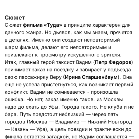
Сюжет
Сюжет
фильма «Туда»
в принципе характерен для
данного жанра. Но дьявол, как мы знаем, прячется
в деталях. Именно они создают неповторимый
шарм фильма, делают его неповторимым и
привлекают к просмотру искушенного зрителя.
Итак, главный герой таксист Вадим (
Петр Федоров
)
принимает заказ на поездку и забирает у подъезда
свою пассажирку Веру
(Ирина Старшенбаум
). Она
еще не успела пристегнуться, как возникает первый
конфликт. Вадим не сомневается - произошла
ошибка. Но нет, заказ именно таков: из Москвы
надо до ехать до Уфы. Города такого. Не клуба и не
бара. Путь предстоит неблизкий — через пять
городов (Москва — Владимир — Нижний Новгород
— Казань — Уфа), а цель поездки и практически до
финала остаётся загадкой, но Вадим соглашается —