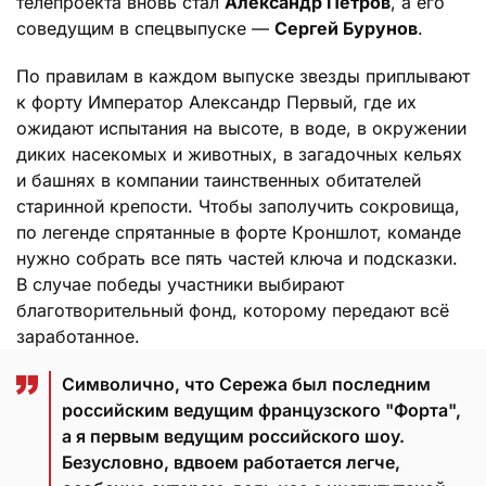
телепроекта вновь стал
Александр Петров
, а его
соведущим в спецвыпуске —
Сергей Бурунов
.
По правилам в каждом выпуске звезды приплывают
к форту Император Александр Первый, где их
ожидают испытания на высоте, в воде, в окружении
диких насекомых и животных, в загадочных кельях
и башнях в компании таинственных обитателей
старинной крепости. Чтобы заполучить сокровища,
по легенде спрятанные в форте Кроншлот, команде
нужно собрать все пять частей ключа и подсказки.
В случае победы участники выбирают
благотворительный фонд, которому передают всё
заработанное.
Символично, что Сережа был последним
российским ведущим французского "Форта",
а я первым ведущим российского шоу.
Безусловно, вдвоем работается легче,