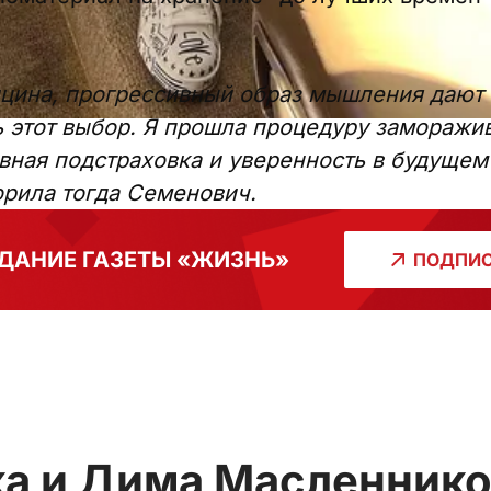
цина, прогрессивный образ мышления дают
 этот выбор. Я прошла процедуру заморажив
авная подстраховка и уверенность в будуще
ворила тогда Семенович.
ДАНИЕ ГАЗЕТЫ «ЖИЗНЬ»
ПОДПИС
ка и Дима Масленник