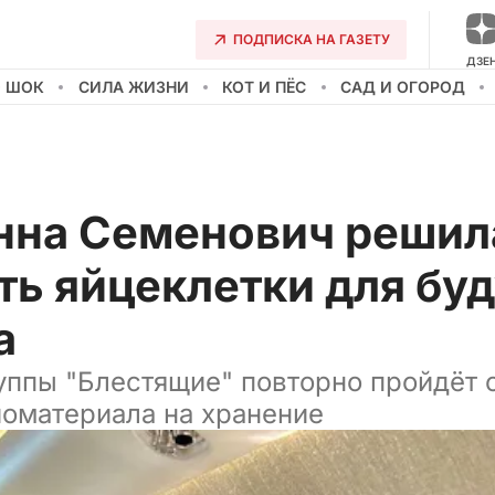
ПОДПИСКА НА ГАЗЕТУ
ДЗЕ
О ШОК
СИЛА ЖИЗНИ
КОТ И ПЁС
САД И ОГОРОД
нна Семенович решил
ть яйцеклетки для бу
а
уппы "Блестящие" повторно пройдёт 
иоматериала на хранение