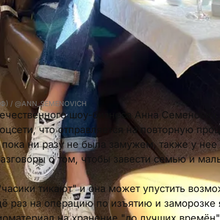
РФ) / @ANN_SEMENOVICH
течественного шоу-бизнеса Анна Семенович 
соцсети, что отправляется на повторную про
пока ни разу не была замужем, также у нее 
разговоры о том, чтобы завести семью и мал
 "часики тикают" и она может упустить возмо
ё раз на операцию по изъятию и заморозке 
иоматериал на хранение "до лучших времён"