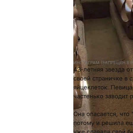
ИНСТАГРАМ (ЗАПРЕЩЁН В 
43-летняя звезда о
своей страничке в 
яйцеклеток. Певица 
частенько заводит 
Она опасается, что
потому и решила ещ
уже сдавала свой б