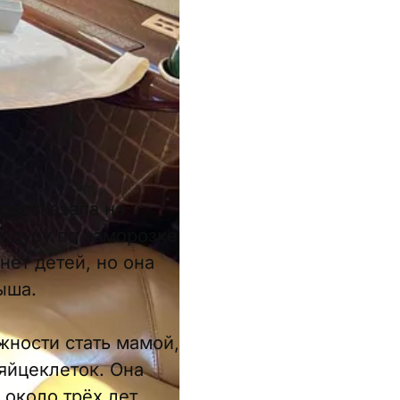
рассказала на
цедуру по заморозке
нет детей, но она
ыша.
жности стать мамой,
яйцеклеток. Она
 около трёх лет