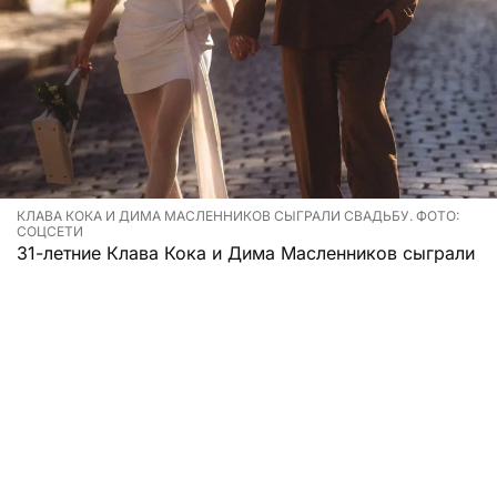
КЛАВА КОКА И ДИМА МАСЛЕННИКОВ СЫГРАЛИ СВАДЬБУ. ФОТО:
СОЦСЕТИ
31-летние Клава Кока и Дима Масленников сыграли
свадьбу спустя несколько месяцев после
объявления о помолвке.
Звезды, как выяснилось, провели церемонию и
отпраздновали ее 5 августа. Прошло все
достаточно скромно, тихо и без уймы гостей.
Молодожены уже выложили в личном блоге фото с
мероприятия.