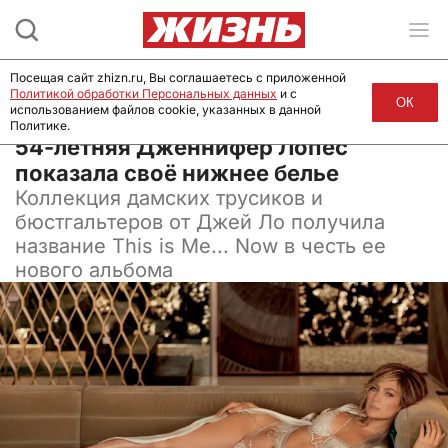
Посещая сайт zhizn.ru, Вы соглашаетесь с приложенной
Политикой обработки Персональных данных
и с
ОК
использованием файлов cookie, указанных в данной
Политике.
19 октября 2023, 11:00
54-летняя Дженнифер Лопес
показала своё нижнее белье
Коллекция дамских трусиков и
бюстгальтеров от Джей Ло получила
название This is Me... Now в честь ее
нового альбома