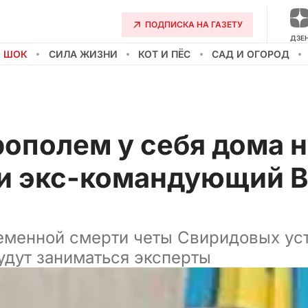
ПОДПИСКА НА ГАЗЕТУ
ДЗЕ
О ШОК
СИЛА ЖИЗНИ
КОТ И ПЁС
САД И ОГОРОД
рополем у себя дома 
 экс-командующий ВВ
менной смерти четы Свиридовых уст
будут заниматься эксперты