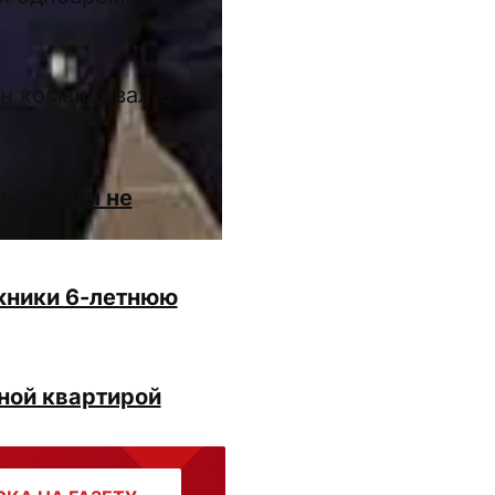
н командовал 6
н, чтобы не
ожники 6-летнюю
ной квартирой