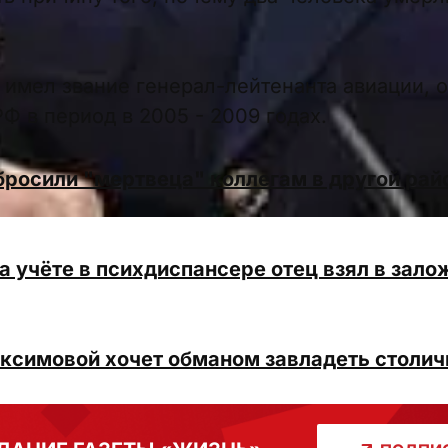
имел звание генерал-лейтенанта авиации, о
Ф в период в 2005 - 2009 годах.
росили "мертвеца" коллегам в другой райо
а учёте в психдиспансере отец взял в зал
ксимовой хочет обманом завладеть столич