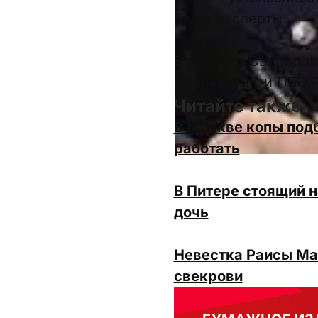
будут эксперты.
Владимир Свиридов 
армией ВВС и ПВО Р
Читайте также:
В Москве копы подб
работать
В Питере стоящий н
дочь
Невестка Раисы Ма
свекрови