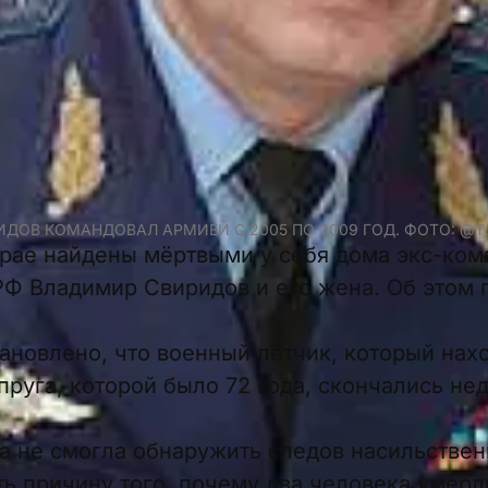
ИДОВ КОМАНДОВАЛ АРМИЕЙ С 2005 ПО 2009 ГОД. ФОТО: @T
рае найдены мёртвыми у себя дома экс-ко
Ф Владимир Свиридов и его жена. Об этом 
ановлено, что военный лётчик, который нахо
упруга, которой было 72 года, скончались не
а не смогла обнаружить следов насильствен
ать причину того, почему два человека умер