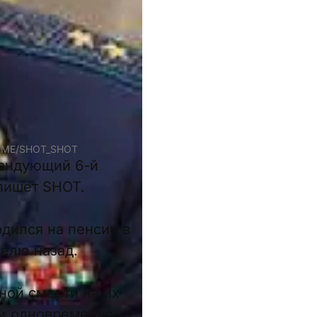
.ME/SHOT_SHOT
мандующий 6-й
пишет SHOT.
дился на пенсии в
делю назад.
ной смерти на их
ли одновременно,