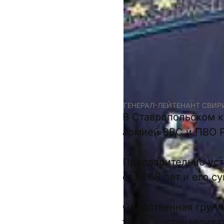
ГЕНЕРАЛ-ЛЕЙТЕНАНТ СВИР
В Ставропольском к
армией ВВС и ПВО Р
Предварительно уст
свои 68 лет и его с
Следственная групп
телах - устанавлив