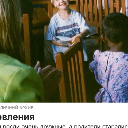
 ЛИЧНЫЙ АРХИВ
овления
 росли очень дружные, а родители старалис