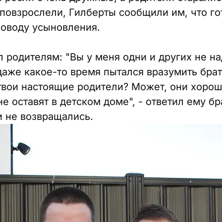
 повзрослели, Гилберты сообщили им, что го
поводу усыновления.
 родителям: "Вы у меня одни и других не над
даже какое-то время пытался вразумить брат
твои настоящие родители? Может, они хороши
 оставят в детском доме", - ответил ему бр
и не возвращались.