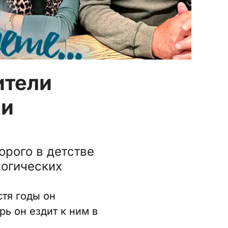
ители
ии
торого в детстве
логических
стя годы он
рь он ездит к ним в