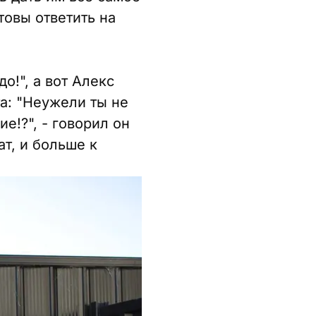
товы ответить на
о!", а вот Алекс
а: "Неужели ты не
е!?", - говорил он
ат, и больше к