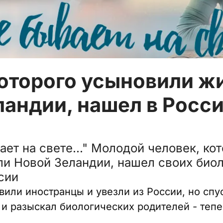
которого усыновили ж
ландии, нашел в Росс
ает на свете..." Молодой человек, ко
и Новой Зеландии, нашел своих био
сии
вили иностранцы и увезли из России, но спу
 и разыскал биологических родителей - тепе