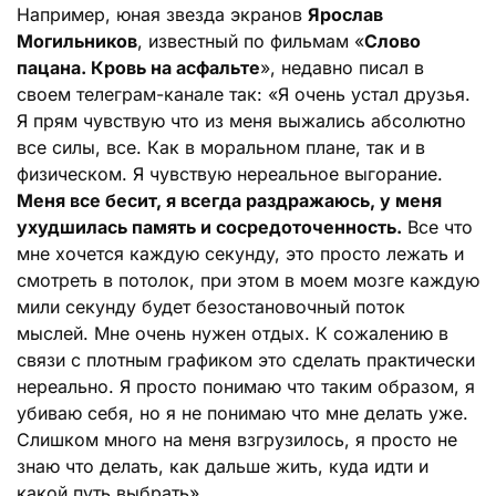
Например, юная звезда экранов
Ярослав
Могильников
, известный по фильмам «
Слово
пацана. Кровь на асфальте
», недавно писал в
своем телеграм-канале так: «Я очень устал друзья.
Я прям чувствую что из меня выжались абсолютно
все силы, все. Как в моральном плане, так и в
физическом. Я чувствую нереальное выгорание.
Меня все бесит, я всегда раздражаюсь, у меня
ухудшилась память и сосредоточенность.
Все что
мне хочется каждую секунду, это просто лежать и
смотреть в потолок, при этом в моем мозге каждую
мили секунду будет безостановочный поток
мыслей. Мне очень нужен отдых. К сожалению в
связи с плотным графиком это сделать практически
нереально. Я просто понимаю что таким образом, я
убиваю себя, но я не понимаю что мне делать уже.
Слишком много на меня взгрузилось, я просто не
знаю что делать, как дальше жить, куда идти и
какой путь выбрать».