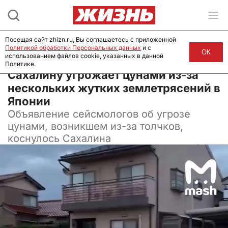
Посещая сайт zhizn.ru, Вы соглашаетесь с приложенной
Политикой обработки Персональных данных
и с
ОК
использованием файлов cookie, указанных в данной
Политике.
01 января 2024, 10:00
Сахалину угрожает цунами из-за
нескольких жутких землетрясений в
Японии
Объявление сейсмологов об угрозе
цунами, возникшем из-за толчков,
коснулось Сахалина