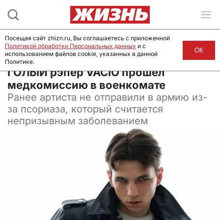
Посещая сайт zhizn.ru, Вы соглашаетесь с приложенной
Политикой обработки Персональных данных
и с
ОК
использованием файлов cookie, указанных в данной
Политике.
16 января 2024, 12:01
ГОЛЫЙ рэпер VACIO прошёл
медкомиссию в военкомате
Ранее артиста не отправили в армию из-
за псориаза, который считается
непризывным заболеванием