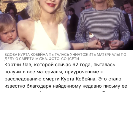
ВДОВА КУРТА КОБЕЙНА ПЫТАЛАСЬ УНИЧТОЖИТЬ МАТЕРИАЛЫ ПО
ДЕЛУ О СМЕРТИ МУЖА. ФОТО: СОЦСЕТИ
Кортни Лав, которой сейчас 62 года, пыталась
получить все материалы, приуроченные к
расследованию смерти Курта Кобейна. Это стало
известно благодаря найденному недавно письму ее
адвоката, оно было отправлено полиции Сиэтла в
октябре 1995 года.
Юрист Брайан Колуччо просил передать семье
Кобейна полный комплект документов, при этом
чтобы в ведомстве не оставалось копий. В перечень