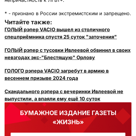
непричастность к ЛГБТ*.
* - признано в России экстремистским и запрещено.
Читайте также:
ГОЛЫЙ рэпер VACIO вышел из столичного
спецприёмника спустя 25 суток "заточения"
ГОЛЫЙ рэпер с тусовки Ивлеевой обвинил в своих
невзгодах экс-"Блестящую" Орлову
ГОЛОГО рэпера VACIO загребут в армию в
весеннем призыве 2024 года
Скандального рэпера с вечеринки Ивлеевой не
выпустили, а впаяли ему ещё 10 суток
БУМАЖНОЕ ИЗДАНИЕ ГАЗЕТЫ
«ЖИЗНЬ»