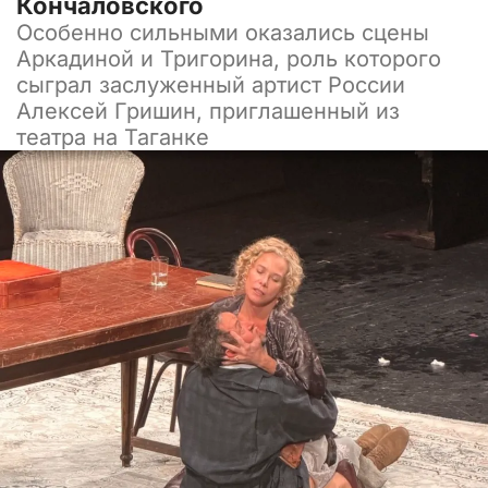
Кончаловского
Особенно сильными оказались сцены
Аркадиной и Тригорина, роль которого
сыграл заслуженный артист России
Алексей Гришин, приглашенный из
театра на Таганке