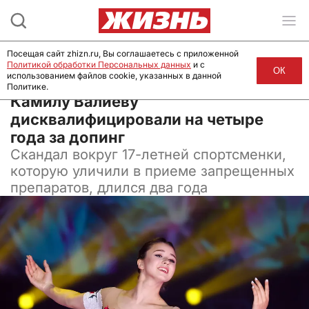
Посещая сайт zhizn.ru, Вы соглашаетесь с приложенной
Политикой обработки Персональных данных
и с
ОК
использованием файлов cookie, указанных в данной
Политике.
29 января 2024, 14:17
Камилу Валиеву
дисквалифицировали на четыре
года за допинг
Скандал вокруг 17-летней спортсменки,
которую уличили в приеме запрещенных
препаратов, длился два года