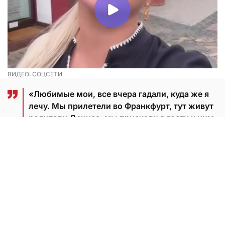
ВИДЕО: СОЦСЕТИ
«Любимые мои, все вчера гадали, куда же я
лечу. Мы прилетели во Франкфурт, тут живут
родители Дениса, мы приехали в гости к ним.
Милый старинный маленький городок,
просто фантастический. После Москвы и
нашего ритма здесь такое спокойствие.
Очень красиво», — поделилась Семенович.
Артистка состоит в отношениях с Денисом еще с
2023 года. Сначала они год скрывали свой роман,
но в 2024-м они открыто о нем объявили. Пара