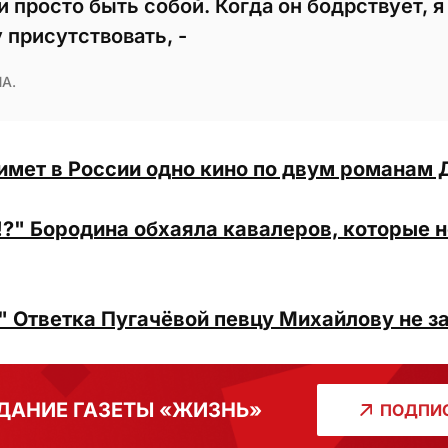
 просто быть собой. Когда он бодрствует, я
 присутствовать, -
А.
имет в России одно кино по двум романам 
!?" Бородина обхаяла кавалеров, которые 
" Ответка Пугачёвой певцу Михайлову не з
ДАНИЕ ГАЗЕТЫ «ЖИЗНЬ»
ПОДПИС