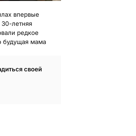
ллах впервые
 30-летняя
овали редкое
о будущая мама
адиться своей