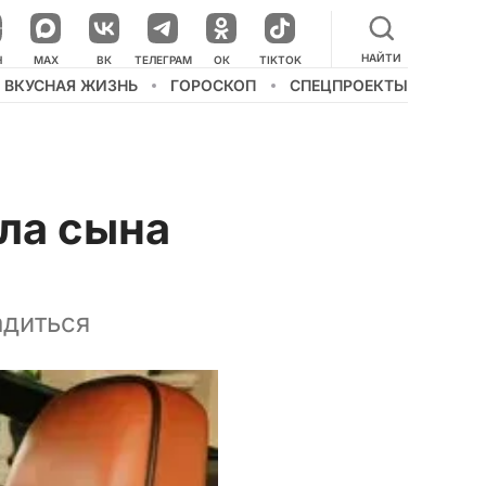
НАЙТИ
НАШ КАНАЛ В МЕССЕНДЖЕРЕ
Н
MAX
ВК
ТЕЛЕГРАМ
ОК
TIKTOK
ВКУСНАЯ ЖИЗНЬ
ГОРОСКОП
СПЕЦПРОЕКТЫ
ла сына
адиться