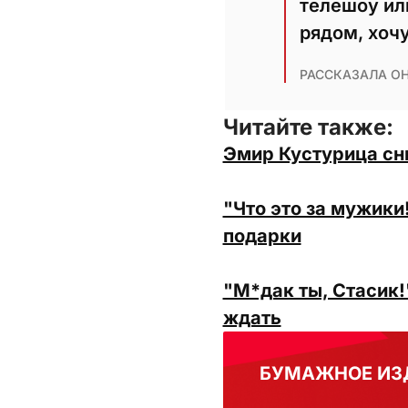
телешоу или
рядом, хочу
РАССКАЗАЛА ОН
Читайте также:
Эмир Кустурица сн
"Что это за мужики
подарки
"М*дак ты, Стасик!
ждать
БУМАЖНОЕ ИЗ